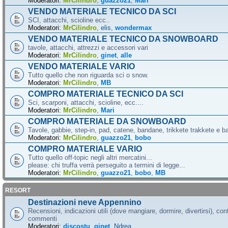
Moderatori:
MrCilindro
,
guazzo21
,
Mari
VENDO MATERIALE TECNICO DA SCI
SCI, attacchi, scioline ecc..
Moderatori:
MrCilindro
,
elis
,
wondermax
VENDO MATERIALE TECNICO DA SNOWBOARD
tavole, attacchi, attrezzi e accessori vari
Moderatori:
MrCilindro
,
ginet
,
alle
VENDO MATERIALE VARIO
Tutto quello che non riguarda sci o snow.
Moderatori:
MrCilindro
,
MB
COMPRO MATERIALE TECNICO DA SCI
Sci, scarponi, attacchi, scioline, ecc....
Moderatori:
MrCilindro
,
Mari
COMPRO MATERIALE DA SNOWBOARD
Tavole, gabbie, step-in, pad, catene, bandane, trikkete trakkete e bal
Moderatori:
MrCilindro
,
guazzo21
,
bobo
COMPRO MATERIALE VARIO
Tutto quello off-topic negli altri mercatini...
please: chi truffa verrà perseguito a termini di legge...
Moderatori:
MrCilindro
,
guazzo21
,
bobo
,
MB
RESORT
Destinazioni neve Appennino
Recensioni, indicazioni utili (dove mangiare, dormire, divertirsi), cont
commenti
Moderatori:
discostu
,
ginet
,
Ndrea