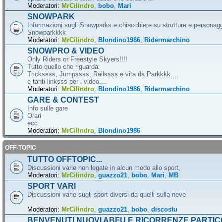
Moderatori:
MrCilindro
,
bobo
,
Mari
SNOWPARK
Informazioni sugli Snowparks e chiacchiere su strutture e personag
Snowparkkkk
Moderatori:
MrCilindro
,
Blondino1986
,
Ridermarchino
SNOWPRO & VIDEO
Only Riders or Freestyle Skyers!!!!
Tutto quello che riguarda:
Trickssss, Jumpssss, Railssss e vita da Parkkkk....
e tanti linksss per i video....
Moderatori:
MrCilindro
,
Blondino1986
,
Ridermarchino
GARE & CONTEST
Info sulle gare
Orari
ecc.
Moderatori:
MrCilindro
,
Blondino1986
OFF-TOPIC
TUTTO OFFTOPIC...
Discussioni varie non legate in alcun modo allo sport,
Moderatori:
MrCilindro
,
guazzo21
,
bobo
,
Mari
,
MB
SPORT VARI
Discussioni varie sugli sport diversi da quelli sulla neve
Moderatori:
MrCilindro
,
guazzo21
,
bobo
,
discostu
BENVENUTI NUOVI ABFU E RICORRENZE PARTIC