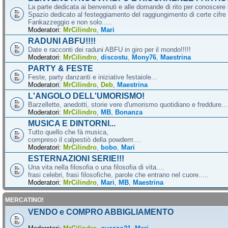
La parte dedicata ai benvenuti e alle domande di rito per conoscere 
Spazio dedicato al festeggiamento del raggiungimento di certe cifre 
Fankazzeggio e non solo.....
Moderatori:
MrCilindro
,
Mari
RADUNI ABFU!!!!
Date e racconti dei raduni ABFU in giro per il mondo!!!!!
Moderatori:
MrCilindro
,
discostu
,
Mony76
,
Maestrina
PARTY & FESTE
Feste, party danzanti e iniziative festaiole...
Moderatori:
MrCilindro
,
Deb
,
Maestrina
L'ANGOLO DELL'UMORISMO!
Barzellette, anedotti, storie vere d'umorismo quotidiano e freddure...
Moderatori:
MrCilindro
,
MB
,
Bonanza
MUSICA E DINTORNI...
Tutto quello che fà musica,
compreso il calpestiò della powderrr....
Moderatori:
MrCilindro
,
bobo
,
Mari
ESTERNAZIONI SERIE!!!
Una vita nella filosofia o una filosofia di vita....
frasi celebri, frasi filosofiche, parole che entrano nel cuore.....
Moderatori:
MrCilindro
,
Mari
,
MB
,
Maestrina
MERCATINO!
VENDO e COMPRO ABBIGLIAMENTO