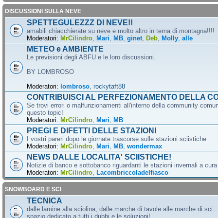
DISCUSSIONI SULLA NEVE
SPETTEGULEZZZ DI NEVE!!
amabili chiacchierate su neve e molto altro in tema di montagna!!!!
Moderatori:
MrCilindro
,
Mari
,
MB
,
ginet
,
Deb
,
Molly
,
alle
METEO e AMBIENTE
Le previsioni degli ABFU e le loro discussioni.
BY LOMBROSO
Moderatori:
lombroso
,
rockytaft88
CONTRIBUISCI AL PERFEZIONAMENTO DELLA C
Se trovi errori o malfunzionamenti all'interno della community comun
questo topic!
Moderatori:
MrCilindro
,
Mari
,
MB
PREGI E DIFETTI DELLE STAZIONI
I vostri pareri dopo le giornate trascorse sulle stazioni sciistiche
Moderatori:
MrCilindro
,
Mari
,
MB
,
wondermax
NEWS DALLE LOCALITA' SCIISTICHE!
Notizie di banco e sottobanco riguardanti le stazioni invernali a cur
Moderatori:
MrCilindro
,
Lacombriccoladelfiasco
SNOWBOARD E SCI
TECNICA
dalle lamine alla sciolina, dalle marche di tavole alle marche di sci.
spazio dedicato a tutti i dubbi e le soluzioni!