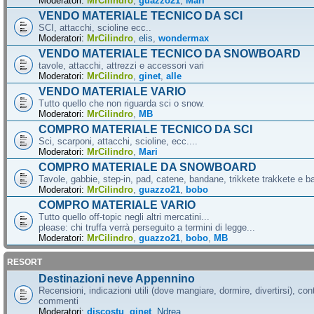
Moderatori:
MrCilindro
,
guazzo21
,
Mari
VENDO MATERIALE TECNICO DA SCI
SCI, attacchi, scioline ecc..
Moderatori:
MrCilindro
,
elis
,
wondermax
VENDO MATERIALE TECNICO DA SNOWBOARD
tavole, attacchi, attrezzi e accessori vari
Moderatori:
MrCilindro
,
ginet
,
alle
VENDO MATERIALE VARIO
Tutto quello che non riguarda sci o snow.
Moderatori:
MrCilindro
,
MB
COMPRO MATERIALE TECNICO DA SCI
Sci, scarponi, attacchi, scioline, ecc....
Moderatori:
MrCilindro
,
Mari
COMPRO MATERIALE DA SNOWBOARD
Tavole, gabbie, step-in, pad, catene, bandane, trikkete trakkete e bal
Moderatori:
MrCilindro
,
guazzo21
,
bobo
COMPRO MATERIALE VARIO
Tutto quello off-topic negli altri mercatini...
please: chi truffa verrà perseguito a termini di legge...
Moderatori:
MrCilindro
,
guazzo21
,
bobo
,
MB
RESORT
Destinazioni neve Appennino
Recensioni, indicazioni utili (dove mangiare, dormire, divertirsi), cont
commenti
Moderatori:
discostu
,
ginet
,
Ndrea