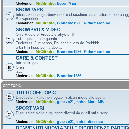
Moderatori:
MrCilindro
,
bobo
,
Mari
SNOWPARK
Informazioni sugli Snowparks e chiacchiere su strutture e personag
Snowparkkkk
Moderatori:
MrCilindro
,
Blondino1986
,
Ridermarchino
SNOWPRO & VIDEO
Only Riders or Freestyle Skyers!!!!
Tutto quello che riguarda:
Trickssss, Jumpssss, Railssss e vita da Parkkkk....
e tanti linksss per i video....
Moderatori:
MrCilindro
,
Blondino1986
,
Ridermarchino
GARE & CONTEST
Info sulle gare
Orari
ecc.
Moderatori:
MrCilindro
,
Blondino1986
OFF-TOPIC
TUTTO OFFTOPIC...
Discussioni varie non legate in alcun modo allo sport,
Moderatori:
MrCilindro
,
guazzo21
,
bobo
,
Mari
,
MB
SPORT VARI
Discussioni varie sugli sport diversi da quelli sulla neve
Moderatori:
MrCilindro
,
guazzo21
,
bobo
,
discostu
BENVENUTI NUOVI ABFU E RICORRENZE PARTIC