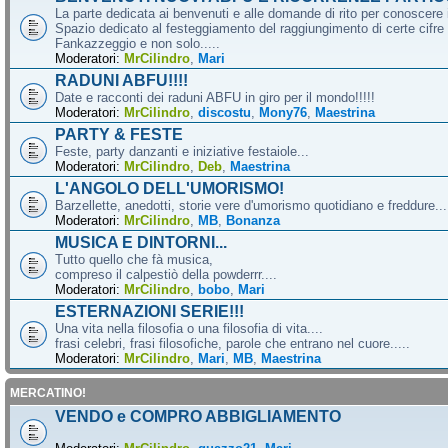
La parte dedicata ai benvenuti e alle domande di rito per conoscere 
Spazio dedicato al festeggiamento del raggiungimento di certe cifre 
Fankazzeggio e non solo.....
Moderatori:
MrCilindro
,
Mari
RADUNI ABFU!!!!
Date e racconti dei raduni ABFU in giro per il mondo!!!!!
Moderatori:
MrCilindro
,
discostu
,
Mony76
,
Maestrina
PARTY & FESTE
Feste, party danzanti e iniziative festaiole...
Moderatori:
MrCilindro
,
Deb
,
Maestrina
L'ANGOLO DELL'UMORISMO!
Barzellette, anedotti, storie vere d'umorismo quotidiano e freddure...
Moderatori:
MrCilindro
,
MB
,
Bonanza
MUSICA E DINTORNI...
Tutto quello che fà musica,
compreso il calpestiò della powderrr....
Moderatori:
MrCilindro
,
bobo
,
Mari
ESTERNAZIONI SERIE!!!
Una vita nella filosofia o una filosofia di vita....
frasi celebri, frasi filosofiche, parole che entrano nel cuore.....
Moderatori:
MrCilindro
,
Mari
,
MB
,
Maestrina
MERCATINO!
VENDO e COMPRO ABBIGLIAMENTO