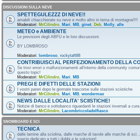
DISCUSSIONI SULLA NEVE
SPETTEGULEZZZ DI NEVE!!
amabili chiacchierate su neve e molto altro in tema di montagna!!!!
Moderatori:
MrCilindro
,
Mari
,
MB
,
ginet
,
Deb
,
Molly
,
alle
METEO e AMBIENTE
Le previsioni degli ABFU e le loro discussioni.
BY LOMBROSO
Moderatori:
lombroso
,
rockytaft88
CONTRIBUISCI AL PERFEZIONAMENTO DELLA C
Se trovi errori o malfunzionamenti all'interno della community comun
questo topic!
Moderatori:
MrCilindro
,
Mari
,
MB
PREGI E DIFETTI DELLE STAZIONI
I vostri pareri dopo le giornate trascorse sulle stazioni sciistiche
Moderatori:
MrCilindro
,
Mari
,
MB
,
wondermax
NEWS DALLE LOCALITA' SCIISTICHE!
Notizie di banco e sottobanco riguardanti le stazioni invernali a cur
Moderatori:
MrCilindro
,
Lacombriccoladelfiasco
SNOWBOARD E SCI
TECNICA
dalle lamine alla sciolina, dalle marche di tavole alle marche di sci.
spazio dedicato a tutti i dubbi e le soluzioni!