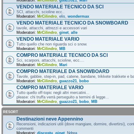
Moderatori:
MrCilindro
,
guazzo21
,
Mari
VENDO MATERIALE TECNICO DA SCI
SCI, attacchi, scioline ecc..
Moderatori:
MrCilindro
,
elis
,
wondermax
VENDO MATERIALE TECNICO DA SNOWBOARD
tavole, attacchi, attrezzi e accessori vari
Moderatori:
MrCilindro
,
ginet
,
alle
VENDO MATERIALE VARIO
Tutto quello che non riguarda sci o snow.
Moderatori:
MrCilindro
,
MB
COMPRO MATERIALE TECNICO DA SCI
Sci, scarponi, attacchi, scioline, ecc....
Moderatori:
MrCilindro
,
Mari
COMPRO MATERIALE DA SNOWBOARD
Tavole, gabbie, step-in, pad, catene, bandane, trikkete trakkete e bal
Moderatori:
MrCilindro
,
guazzo21
,
bobo
COMPRO MATERIALE VARIO
Tutto quello off-topic negli altri mercatini...
please: chi truffa verrà perseguito a termini di legge...
Moderatori:
MrCilindro
,
guazzo21
,
bobo
,
MB
RESORT
Destinazioni neve Appennino
Recensioni, indicazioni utili (dove mangiare, dormire, divertirsi), cont
commenti
Moderatori:
discostu
,
ginet
,
Ndrea