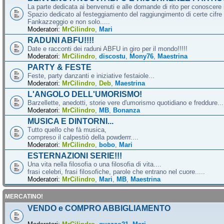
La parte dedicata ai benvenuti e alle domande di rito per conoscere 
Spazio dedicato al festeggiamento del raggiungimento di certe cifre 
Fankazzeggio e non solo.....
Moderatori:
MrCilindro
,
Mari
RADUNI ABFU!!!!
Date e racconti dei raduni ABFU in giro per il mondo!!!!!
Moderatori:
MrCilindro
,
discostu
,
Mony76
,
Maestrina
PARTY & FESTE
Feste, party danzanti e iniziative festaiole...
Moderatori:
MrCilindro
,
Deb
,
Maestrina
L'ANGOLO DELL'UMORISMO!
Barzellette, anedotti, storie vere d'umorismo quotidiano e freddure...
Moderatori:
MrCilindro
,
MB
,
Bonanza
MUSICA E DINTORNI...
Tutto quello che fà musica,
compreso il calpestiò della powderrr....
Moderatori:
MrCilindro
,
bobo
,
Mari
ESTERNAZIONI SERIE!!!
Una vita nella filosofia o una filosofia di vita....
frasi celebri, frasi filosofiche, parole che entrano nel cuore.....
Moderatori:
MrCilindro
,
Mari
,
MB
,
Maestrina
MERCATINO!
VENDO e COMPRO ABBIGLIAMENTO