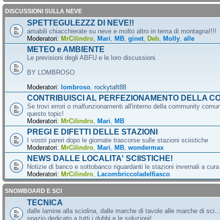
DISCUSSIONI SULLA NEVE
SPETTEGULEZZZ DI NEVE!!
amabili chiacchierate su neve e molto altro in tema di montagna!!!!
Moderatori:
MrCilindro
,
Mari
,
MB
,
ginet
,
Deb
,
Molly
,
alle
METEO e AMBIENTE
Le previsioni degli ABFU e le loro discussioni.
BY LOMBROSO
Moderatori:
lombroso
,
rockytaft88
CONTRIBUISCI AL PERFEZIONAMENTO DELLA C
Se trovi errori o malfunzionamenti all'interno della community comun
questo topic!
Moderatori:
MrCilindro
,
Mari
,
MB
PREGI E DIFETTI DELLE STAZIONI
I vostri pareri dopo le giornate trascorse sulle stazioni sciistiche
Moderatori:
MrCilindro
,
Mari
,
MB
,
wondermax
NEWS DALLE LOCALITA' SCIISTICHE!
Notizie di banco e sottobanco riguardanti le stazioni invernali a cur
Moderatori:
MrCilindro
,
Lacombriccoladelfiasco
SNOWBOARD E SCI
TECNICA
dalle lamine alla sciolina, dalle marche di tavole alle marche di sci.
spazio dedicato a tutti i dubbi e le soluzioni!