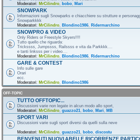
Moderatori:
MrCilindro
,
bobo
,
Mari
SNOWPARK
Informazioni sugli Snowparks e chiacchiere su strutture e personag
Snowparkkkk
Moderatori:
MrCilindro
,
Blondino1986
,
Ridermarchino
SNOWPRO & VIDEO
Only Riders or Freestyle Skyers!!!!
Tutto quello che riguarda:
Trickssss, Jumpssss, Railssss e vita da Parkkkk....
e tanti linksss per i video....
Moderatori:
MrCilindro
,
Blondino1986
,
Ridermarchino
GARE & CONTEST
Info sulle gare
Orari
ecc.
Moderatori:
MrCilindro
,
Blondino1986
OFF-TOPIC
TUTTO OFFTOPIC...
Discussioni varie non legate in alcun modo allo sport,
Moderatori:
MrCilindro
,
guazzo21
,
bobo
,
Mari
,
MB
SPORT VARI
Discussioni varie sugli sport diversi da quelli sulla neve
Moderatori:
MrCilindro
,
guazzo21
,
bobo
,
discostu
BENVENUTI NUOVI ABFU E RICORRENZE PARTIC