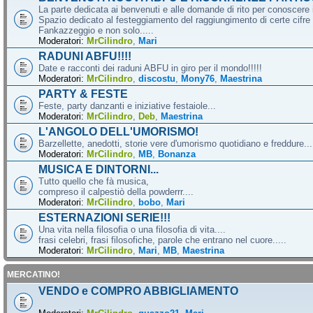
La parte dedicata ai benvenuti e alle domande di rito per conoscere 
Spazio dedicato al festeggiamento del raggiungimento di certe cifre 
Fankazzeggio e non solo.....
Moderatori:
MrCilindro
,
Mari
RADUNI ABFU!!!!
Date e racconti dei raduni ABFU in giro per il mondo!!!!!
Moderatori:
MrCilindro
,
discostu
,
Mony76
,
Maestrina
PARTY & FESTE
Feste, party danzanti e iniziative festaiole...
Moderatori:
MrCilindro
,
Deb
,
Maestrina
L'ANGOLO DELL'UMORISMO!
Barzellette, anedotti, storie vere d'umorismo quotidiano e freddure...
Moderatori:
MrCilindro
,
MB
,
Bonanza
MUSICA E DINTORNI...
Tutto quello che fà musica,
compreso il calpestiò della powderrr....
Moderatori:
MrCilindro
,
bobo
,
Mari
ESTERNAZIONI SERIE!!!
Una vita nella filosofia o una filosofia di vita....
frasi celebri, frasi filosofiche, parole che entrano nel cuore.....
Moderatori:
MrCilindro
,
Mari
,
MB
,
Maestrina
MERCATINO!
VENDO e COMPRO ABBIGLIAMENTO