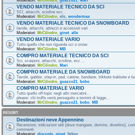
Moderatori:
MrCilindro
,
guazzo21
,
Mari
VENDO MATERIALE TECNICO DA SCI
SCI, attacchi, scioline ecc..
Moderatori:
MrCilindro
,
elis
,
wondermax
VENDO MATERIALE TECNICO DA SNOWBOARD
tavole, attacchi, attrezzi e accessori vari
Moderatori:
MrCilindro
,
ginet
,
alle
VENDO MATERIALE VARIO
Tutto quello che non riguarda sci o snow.
Moderatori:
MrCilindro
,
MB
COMPRO MATERIALE TECNICO DA SCI
Sci, scarponi, attacchi, scioline, ecc....
Moderatori:
MrCilindro
,
Mari
COMPRO MATERIALE DA SNOWBOARD
Tavole, gabbie, step-in, pad, catene, bandane, trikkete trakkete e bal
Moderatori:
MrCilindro
,
guazzo21
,
bobo
COMPRO MATERIALE VARIO
Tutto quello off-topic negli altri mercatini...
please: chi truffa verrà perseguito a termini di legge...
Moderatori:
MrCilindro
,
guazzo21
,
bobo
,
MB
RESORT
Destinazioni neve Appennino
Recensioni, indicazioni utili (dove mangiare, dormire, divertirsi), cont
commenti
Moderatori:
discostu
,
ginet
,
Ndrea