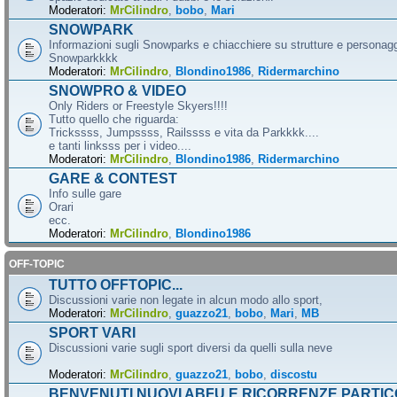
Moderatori:
MrCilindro
,
bobo
,
Mari
SNOWPARK
Informazioni sugli Snowparks e chiacchiere su strutture e personag
Snowparkkkk
Moderatori:
MrCilindro
,
Blondino1986
,
Ridermarchino
SNOWPRO & VIDEO
Only Riders or Freestyle Skyers!!!!
Tutto quello che riguarda:
Trickssss, Jumpssss, Railssss e vita da Parkkkk....
e tanti linksss per i video....
Moderatori:
MrCilindro
,
Blondino1986
,
Ridermarchino
GARE & CONTEST
Info sulle gare
Orari
ecc.
Moderatori:
MrCilindro
,
Blondino1986
OFF-TOPIC
TUTTO OFFTOPIC...
Discussioni varie non legate in alcun modo allo sport,
Moderatori:
MrCilindro
,
guazzo21
,
bobo
,
Mari
,
MB
SPORT VARI
Discussioni varie sugli sport diversi da quelli sulla neve
Moderatori:
MrCilindro
,
guazzo21
,
bobo
,
discostu
BENVENUTI NUOVI ABFU E RICORRENZE PARTIC