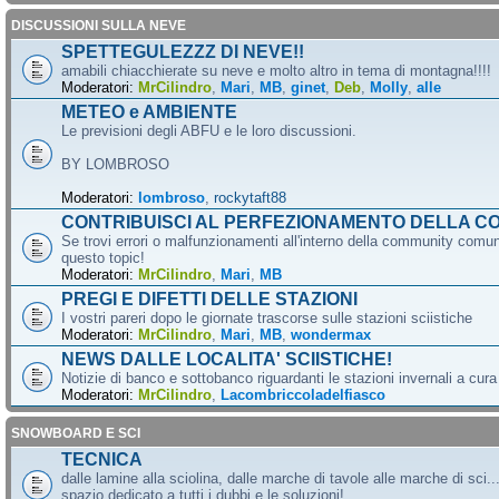
DISCUSSIONI SULLA NEVE
SPETTEGULEZZZ DI NEVE!!
amabili chiacchierate su neve e molto altro in tema di montagna!!!!
Moderatori:
MrCilindro
,
Mari
,
MB
,
ginet
,
Deb
,
Molly
,
alle
METEO e AMBIENTE
Le previsioni degli ABFU e le loro discussioni.
BY LOMBROSO
Moderatori:
lombroso
,
rockytaft88
CONTRIBUISCI AL PERFEZIONAMENTO DELLA C
Se trovi errori o malfunzionamenti all'interno della community comun
questo topic!
Moderatori:
MrCilindro
,
Mari
,
MB
PREGI E DIFETTI DELLE STAZIONI
I vostri pareri dopo le giornate trascorse sulle stazioni sciistiche
Moderatori:
MrCilindro
,
Mari
,
MB
,
wondermax
NEWS DALLE LOCALITA' SCIISTICHE!
Notizie di banco e sottobanco riguardanti le stazioni invernali a cur
Moderatori:
MrCilindro
,
Lacombriccoladelfiasco
SNOWBOARD E SCI
TECNICA
dalle lamine alla sciolina, dalle marche di tavole alle marche di sci.
spazio dedicato a tutti i dubbi e le soluzioni!