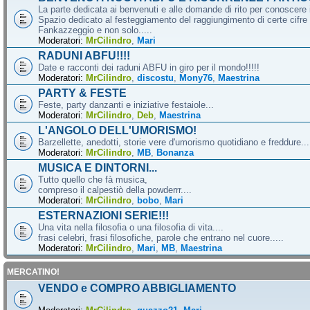
La parte dedicata ai benvenuti e alle domande di rito per conoscere 
Spazio dedicato al festeggiamento del raggiungimento di certe cifre 
Fankazzeggio e non solo.....
Moderatori:
MrCilindro
,
Mari
RADUNI ABFU!!!!
Date e racconti dei raduni ABFU in giro per il mondo!!!!!
Moderatori:
MrCilindro
,
discostu
,
Mony76
,
Maestrina
PARTY & FESTE
Feste, party danzanti e iniziative festaiole...
Moderatori:
MrCilindro
,
Deb
,
Maestrina
L'ANGOLO DELL'UMORISMO!
Barzellette, anedotti, storie vere d'umorismo quotidiano e freddure...
Moderatori:
MrCilindro
,
MB
,
Bonanza
MUSICA E DINTORNI...
Tutto quello che fà musica,
compreso il calpestiò della powderrr....
Moderatori:
MrCilindro
,
bobo
,
Mari
ESTERNAZIONI SERIE!!!
Una vita nella filosofia o una filosofia di vita....
frasi celebri, frasi filosofiche, parole che entrano nel cuore.....
Moderatori:
MrCilindro
,
Mari
,
MB
,
Maestrina
MERCATINO!
VENDO e COMPRO ABBIGLIAMENTO