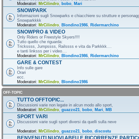
Moderatori:
MrCilindro
,
bobo
,
Mari
SNOWPARK
Informazioni sugli Snowparks e chiacchiere su strutture e personag
Snowparkkkk
Moderatori:
MrCilindro
,
Blondino1986
,
Ridermarchino
SNOWPRO & VIDEO
Only Riders or Freestyle Skyers!!!!
Tutto quello che riguarda:
Trickssss, Jumpssss, Railssss e vita da Parkkkk....
e tanti linksss per i video....
Moderatori:
MrCilindro
,
Blondino1986
,
Ridermarchino
GARE & CONTEST
Info sulle gare
Orari
ecc.
Moderatori:
MrCilindro
,
Blondino1986
OFF-TOPIC
TUTTO OFFTOPIC...
Discussioni varie non legate in alcun modo allo sport,
Moderatori:
MrCilindro
,
guazzo21
,
bobo
,
Mari
,
MB
SPORT VARI
Discussioni varie sugli sport diversi da quelli sulla neve
Moderatori:
MrCilindro
,
guazzo21
,
bobo
,
discostu
BENVENUTI NUOVI ABFU E RICORRENZE PARTIC