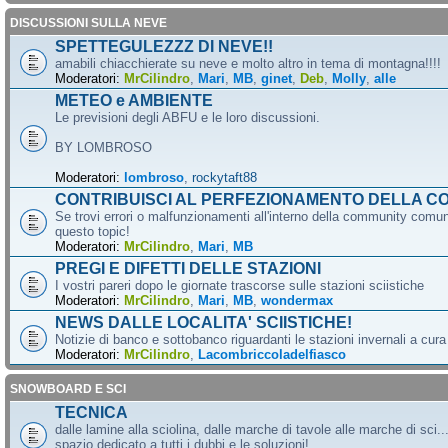
DISCUSSIONI SULLA NEVE
SPETTEGULEZZZ DI NEVE!!
amabili chiacchierate su neve e molto altro in tema di montagna!!!!
Moderatori:
MrCilindro
,
Mari
,
MB
,
ginet
,
Deb
,
Molly
,
alle
METEO e AMBIENTE
Le previsioni degli ABFU e le loro discussioni.
BY LOMBROSO
Moderatori:
lombroso
,
rockytaft88
CONTRIBUISCI AL PERFEZIONAMENTO DELLA C
Se trovi errori o malfunzionamenti all'interno della community comun
questo topic!
Moderatori:
MrCilindro
,
Mari
,
MB
PREGI E DIFETTI DELLE STAZIONI
I vostri pareri dopo le giornate trascorse sulle stazioni sciistiche
Moderatori:
MrCilindro
,
Mari
,
MB
,
wondermax
NEWS DALLE LOCALITA' SCIISTICHE!
Notizie di banco e sottobanco riguardanti le stazioni invernali a cur
Moderatori:
MrCilindro
,
Lacombriccoladelfiasco
SNOWBOARD E SCI
TECNICA
dalle lamine alla sciolina, dalle marche di tavole alle marche di sci.
spazio dedicato a tutti i dubbi e le soluzioni!