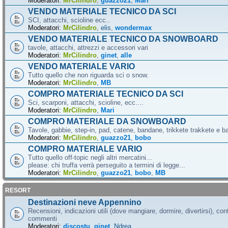
Moderatori:
MrCilindro
,
guazzo21
,
Mari
VENDO MATERIALE TECNICO DA SCI
SCI, attacchi, scioline ecc..
Moderatori:
MrCilindro
,
elis
,
wondermax
VENDO MATERIALE TECNICO DA SNOWBOARD
tavole, attacchi, attrezzi e accessori vari
Moderatori:
MrCilindro
,
ginet
,
alle
VENDO MATERIALE VARIO
Tutto quello che non riguarda sci o snow.
Moderatori:
MrCilindro
,
MB
COMPRO MATERIALE TECNICO DA SCI
Sci, scarponi, attacchi, scioline, ecc....
Moderatori:
MrCilindro
,
Mari
COMPRO MATERIALE DA SNOWBOARD
Tavole, gabbie, step-in, pad, catene, bandane, trikkete trakkete e bal
Moderatori:
MrCilindro
,
guazzo21
,
bobo
COMPRO MATERIALE VARIO
Tutto quello off-topic negli altri mercatini...
please: chi truffa verrà perseguito a termini di legge...
Moderatori:
MrCilindro
,
guazzo21
,
bobo
,
MB
RESORT
Destinazioni neve Appennino
Recensioni, indicazioni utili (dove mangiare, dormire, divertirsi), cont
commenti
Moderatori:
discostu
,
ginet
,
Ndrea