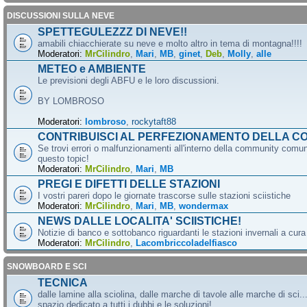
DISCUSSIONI SULLA NEVE
SPETTEGULEZZZ DI NEVE!!
amabili chiacchierate su neve e molto altro in tema di montagna!!!!
Moderatori:
MrCilindro
,
Mari
,
MB
,
ginet
,
Deb
,
Molly
,
alle
METEO e AMBIENTE
Le previsioni degli ABFU e le loro discussioni.
BY LOMBROSO
Moderatori:
lombroso
,
rockytaft88
CONTRIBUISCI AL PERFEZIONAMENTO DELLA C
Se trovi errori o malfunzionamenti all'interno della community comun
questo topic!
Moderatori:
MrCilindro
,
Mari
,
MB
PREGI E DIFETTI DELLE STAZIONI
I vostri pareri dopo le giornate trascorse sulle stazioni sciistiche
Moderatori:
MrCilindro
,
Mari
,
MB
,
wondermax
NEWS DALLE LOCALITA' SCIISTICHE!
Notizie di banco e sottobanco riguardanti le stazioni invernali a cur
Moderatori:
MrCilindro
,
Lacombriccoladelfiasco
SNOWBOARD E SCI
TECNICA
dalle lamine alla sciolina, dalle marche di tavole alle marche di sci.
spazio dedicato a tutti i dubbi e le soluzioni!