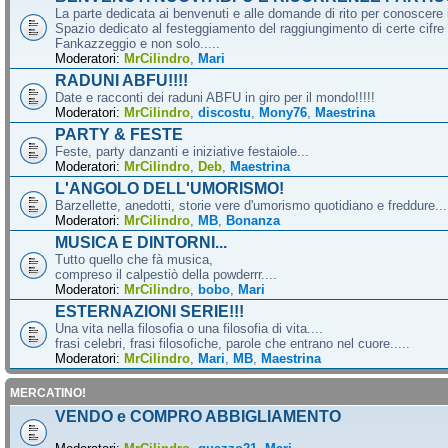
La parte dedicata ai benvenuti e alle domande di rito per conoscere 
Spazio dedicato al festeggiamento del raggiungimento di certe cifre 
Fankazzeggio e non solo.....
Moderatori:
MrCilindro
,
Mari
RADUNI ABFU!!!!
Date e racconti dei raduni ABFU in giro per il mondo!!!!!
Moderatori:
MrCilindro
,
discostu
,
Mony76
,
Maestrina
PARTY & FESTE
Feste, party danzanti e iniziative festaiole...
Moderatori:
MrCilindro
,
Deb
,
Maestrina
L'ANGOLO DELL'UMORISMO!
Barzellette, anedotti, storie vere d'umorismo quotidiano e freddure...
Moderatori:
MrCilindro
,
MB
,
Bonanza
MUSICA E DINTORNI...
Tutto quello che fà musica,
compreso il calpestiò della powderrr....
Moderatori:
MrCilindro
,
bobo
,
Mari
ESTERNAZIONI SERIE!!!
Una vita nella filosofia o una filosofia di vita....
frasi celebri, frasi filosofiche, parole che entrano nel cuore.....
Moderatori:
MrCilindro
,
Mari
,
MB
,
Maestrina
MERCATINO!
VENDO e COMPRO ABBIGLIAMENTO