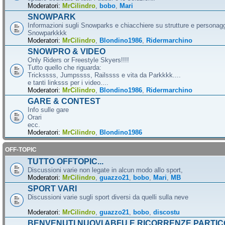
Moderatori:
MrCilindro
,
bobo
,
Mari
SNOWPARK
Informazioni sugli Snowparks e chiacchiere su strutture e personag
Snowparkkkk
Moderatori:
MrCilindro
,
Blondino1986
,
Ridermarchino
SNOWPRO & VIDEO
Only Riders or Freestyle Skyers!!!!
Tutto quello che riguarda:
Trickssss, Jumpssss, Railssss e vita da Parkkkk....
e tanti linksss per i video....
Moderatori:
MrCilindro
,
Blondino1986
,
Ridermarchino
GARE & CONTEST
Info sulle gare
Orari
ecc.
Moderatori:
MrCilindro
,
Blondino1986
OFF-TOPIC
TUTTO OFFTOPIC...
Discussioni varie non legate in alcun modo allo sport,
Moderatori:
MrCilindro
,
guazzo21
,
bobo
,
Mari
,
MB
SPORT VARI
Discussioni varie sugli sport diversi da quelli sulla neve
Moderatori:
MrCilindro
,
guazzo21
,
bobo
,
discostu
BENVENUTI NUOVI ABFU E RICORRENZE PARTIC