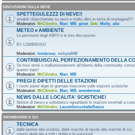
DISCUSSIONI SULLA NEVE
SPETTEGULEZZZ DI NEVE!!
amabili chiacchierate su neve e molto altro in tema di montagna!!!!
Moderatori:
MrCilindro
,
Mari
,
MB
,
ginet
,
Deb
,
Molly
,
alle
METEO e AMBIENTE
Le previsioni degli ABFU e le loro discussioni.
BY LOMBROSO
Moderatori:
lombroso
,
rockytaft88
CONTRIBUISCI AL PERFEZIONAMENTO DELLA C
Se trovi errori o malfunzionamenti all'interno della community comun
questo topic!
Moderatori:
MrCilindro
,
Mari
,
MB
PREGI E DIFETTI DELLE STAZIONI
I vostri pareri dopo le giornate trascorse sulle stazioni sciistiche
Moderatori:
MrCilindro
,
Mari
,
MB
,
wondermax
NEWS DALLE LOCALITA' SCIISTICHE!
Notizie di banco e sottobanco riguardanti le stazioni invernali a cur
Moderatori:
MrCilindro
,
Lacombriccoladelfiasco
SNOWBOARD E SCI
TECNICA
dalle lamine alla sciolina, dalle marche di tavole alle marche di sci.
spazio dedicato a tutti i dubbi e le soluzioni!