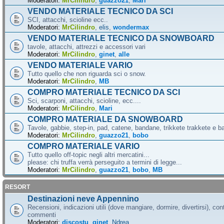
Moderatori:
MrCilindro
,
guazzo21
,
Mari
VENDO MATERIALE TECNICO DA SCI
SCI, attacchi, scioline ecc..
Moderatori:
MrCilindro
,
elis
,
wondermax
VENDO MATERIALE TECNICO DA SNOWBOARD
tavole, attacchi, attrezzi e accessori vari
Moderatori:
MrCilindro
,
ginet
,
alle
VENDO MATERIALE VARIO
Tutto quello che non riguarda sci o snow.
Moderatori:
MrCilindro
,
MB
COMPRO MATERIALE TECNICO DA SCI
Sci, scarponi, attacchi, scioline, ecc....
Moderatori:
MrCilindro
,
Mari
COMPRO MATERIALE DA SNOWBOARD
Tavole, gabbie, step-in, pad, catene, bandane, trikkete trakkete e bal
Moderatori:
MrCilindro
,
guazzo21
,
bobo
COMPRO MATERIALE VARIO
Tutto quello off-topic negli altri mercatini...
please: chi truffa verrà perseguito a termini di legge...
Moderatori:
MrCilindro
,
guazzo21
,
bobo
,
MB
RESORT
Destinazioni neve Appennino
Recensioni, indicazioni utili (dove mangiare, dormire, divertirsi), cont
commenti
Moderatori:
discostu
,
ginet
,
Ndrea