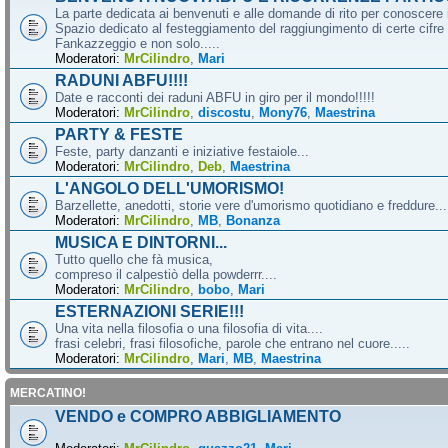
La parte dedicata ai benvenuti e alle domande di rito per conoscere 
Spazio dedicato al festeggiamento del raggiungimento di certe cifre 
Fankazzeggio e non solo.....
Moderatori:
MrCilindro
,
Mari
RADUNI ABFU!!!!
Date e racconti dei raduni ABFU in giro per il mondo!!!!!
Moderatori:
MrCilindro
,
discostu
,
Mony76
,
Maestrina
PARTY & FESTE
Feste, party danzanti e iniziative festaiole...
Moderatori:
MrCilindro
,
Deb
,
Maestrina
L'ANGOLO DELL'UMORISMO!
Barzellette, anedotti, storie vere d'umorismo quotidiano e freddure...
Moderatori:
MrCilindro
,
MB
,
Bonanza
MUSICA E DINTORNI...
Tutto quello che fà musica,
compreso il calpestiò della powderrr....
Moderatori:
MrCilindro
,
bobo
,
Mari
ESTERNAZIONI SERIE!!!
Una vita nella filosofia o una filosofia di vita....
frasi celebri, frasi filosofiche, parole che entrano nel cuore.....
Moderatori:
MrCilindro
,
Mari
,
MB
,
Maestrina
MERCATINO!
VENDO e COMPRO ABBIGLIAMENTO