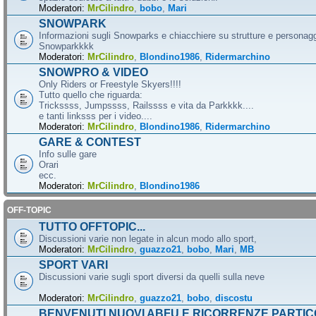
Moderatori:
MrCilindro
,
bobo
,
Mari
SNOWPARK
Informazioni sugli Snowparks e chiacchiere su strutture e personag
Snowparkkkk
Moderatori:
MrCilindro
,
Blondino1986
,
Ridermarchino
SNOWPRO & VIDEO
Only Riders or Freestyle Skyers!!!!
Tutto quello che riguarda:
Trickssss, Jumpssss, Railssss e vita da Parkkkk....
e tanti linksss per i video....
Moderatori:
MrCilindro
,
Blondino1986
,
Ridermarchino
GARE & CONTEST
Info sulle gare
Orari
ecc.
Moderatori:
MrCilindro
,
Blondino1986
OFF-TOPIC
TUTTO OFFTOPIC...
Discussioni varie non legate in alcun modo allo sport,
Moderatori:
MrCilindro
,
guazzo21
,
bobo
,
Mari
,
MB
SPORT VARI
Discussioni varie sugli sport diversi da quelli sulla neve
Moderatori:
MrCilindro
,
guazzo21
,
bobo
,
discostu
BENVENUTI NUOVI ABFU E RICORRENZE PARTIC