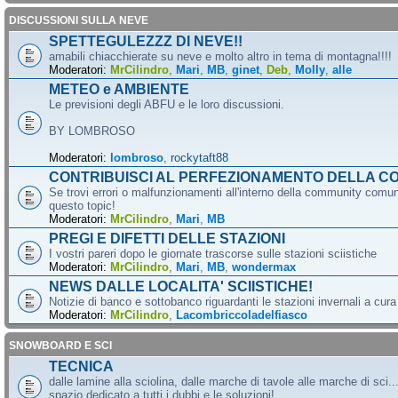
DISCUSSIONI SULLA NEVE
SPETTEGULEZZZ DI NEVE!!
amabili chiacchierate su neve e molto altro in tema di montagna!!!!
Moderatori:
MrCilindro
,
Mari
,
MB
,
ginet
,
Deb
,
Molly
,
alle
METEO e AMBIENTE
Le previsioni degli ABFU e le loro discussioni.
BY LOMBROSO
Moderatori:
lombroso
,
rockytaft88
CONTRIBUISCI AL PERFEZIONAMENTO DELLA C
Se trovi errori o malfunzionamenti all'interno della community comun
questo topic!
Moderatori:
MrCilindro
,
Mari
,
MB
PREGI E DIFETTI DELLE STAZIONI
I vostri pareri dopo le giornate trascorse sulle stazioni sciistiche
Moderatori:
MrCilindro
,
Mari
,
MB
,
wondermax
NEWS DALLE LOCALITA' SCIISTICHE!
Notizie di banco e sottobanco riguardanti le stazioni invernali a cur
Moderatori:
MrCilindro
,
Lacombriccoladelfiasco
SNOWBOARD E SCI
TECNICA
dalle lamine alla sciolina, dalle marche di tavole alle marche di sci.
spazio dedicato a tutti i dubbi e le soluzioni!