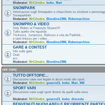
Moderatori:
MrCilindro
,
bobo
,
Mari
SNOWPARK
Informazioni sugli Snowparks e chiacchiere su strutture e personag
Snowparkkkk
Moderatori:
MrCilindro
,
Blondino1986
,
Ridermarchino
SNOWPRO & VIDEO
Only Riders or Freestyle Skyers!!!!
Tutto quello che riguarda:
Trickssss, Jumpssss, Railssss e vita da Parkkkk....
e tanti linksss per i video....
Moderatori:
MrCilindro
,
Blondino1986
,
Ridermarchino
GARE & CONTEST
Info sulle gare
Orari
ecc.
Moderatori:
MrCilindro
,
Blondino1986
OFF-TOPIC
TUTTO OFFTOPIC...
Discussioni varie non legate in alcun modo allo sport,
Moderatori:
MrCilindro
,
guazzo21
,
bobo
,
Mari
,
MB
SPORT VARI
Discussioni varie sugli sport diversi da quelli sulla neve
Moderatori:
MrCilindro
,
guazzo21
,
bobo
,
discostu
BENVENUTI NUOVI ABFU E RICORRENZE PARTIC