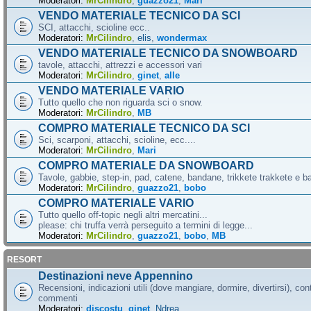
Moderatori:
MrCilindro
,
guazzo21
,
Mari
VENDO MATERIALE TECNICO DA SCI
SCI, attacchi, scioline ecc..
Moderatori:
MrCilindro
,
elis
,
wondermax
VENDO MATERIALE TECNICO DA SNOWBOARD
tavole, attacchi, attrezzi e accessori vari
Moderatori:
MrCilindro
,
ginet
,
alle
VENDO MATERIALE VARIO
Tutto quello che non riguarda sci o snow.
Moderatori:
MrCilindro
,
MB
COMPRO MATERIALE TECNICO DA SCI
Sci, scarponi, attacchi, scioline, ecc....
Moderatori:
MrCilindro
,
Mari
COMPRO MATERIALE DA SNOWBOARD
Tavole, gabbie, step-in, pad, catene, bandane, trikkete trakkete e bal
Moderatori:
MrCilindro
,
guazzo21
,
bobo
COMPRO MATERIALE VARIO
Tutto quello off-topic negli altri mercatini...
please: chi truffa verrà perseguito a termini di legge...
Moderatori:
MrCilindro
,
guazzo21
,
bobo
,
MB
RESORT
Destinazioni neve Appennino
Recensioni, indicazioni utili (dove mangiare, dormire, divertirsi), cont
commenti
Moderatori:
discostu
,
ginet
,
Ndrea