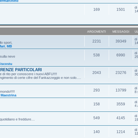
ermarchino
d
169
1501
14
ARGOMENTI
MESSAGGI
U
d
2231
39349
lo sport,
14
ari
,
MB
d
538
6990
 sulla neve
25
iscostu
RRENZE PARTICOLARI
d
2043
23276
 di rito per conoscere i nuovi ABFU!!!!
30
gimento di certe cifre del Fankazzeggio e non solo.....
d
293
13799
 mondo!!!!!
8 
,
Maestrina
d
158
3559
4 
d
549
4145
quotidiano e freddure....
19
d
140
1214
12