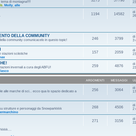
3275
57796
n tema di montagna!!!!
23
eb
,
Molly
,
alle
d
1194
14582
.
26
MENTO DELLA COMMUNITY
d
246
3799
o della community comunicacelo in questo topic!
3 
I
d
157
2059
e stazioni sciistiche
23
max
CHE!
d
259
4876
tazioni invernali a cura degli ABFU!
23
fiasco
ARGOMENTI
MESSAGGI
U
d
256
3064
ole alle marche di sci... ecco qua lo spazio dedicato a
17
d
268
4506
 su strutture e personaggi da Snowparkkkk
2 
ermarchino
d
271
3156
22
kkkk....