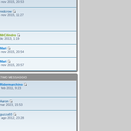
 nov 2015, 20:53
i
redcrow
 nov 2015, 11:27
i
MrCilindro
dic 2013, 1:19
i
Mari
 nov 2015, 20:54
i
Mari
 nov 2015, 20:57
LTIMO MESSAGGIO
i
Ridermarchino
 feb 2011, 9:23
i
Aaron
mar 2023, 15:53
i
guzza93
 ago 2012, 23:28