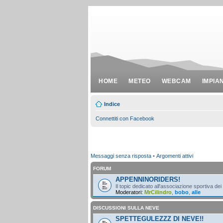
HOME
METEO
WEBCAM
IMPIA
Indice
Connettiti con Facebook
Messaggi senza risposta
•
Argomenti attivi
FORUM
APPENNINORIDERS!
Il topic dedicato all'associazione sportiva dei
Moderatori:
MrCilindro
,
bobo
,
alle
DISCUSSIONI SULLA NEVE
SPETTEGULEZZZ DI NEVE!!