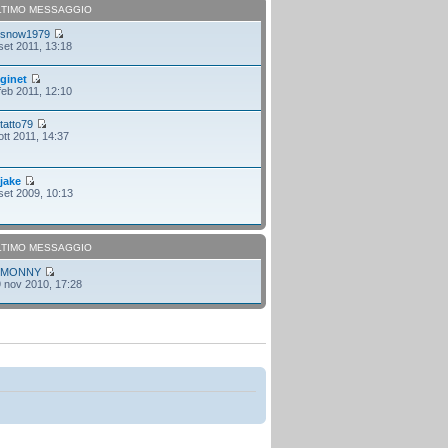
LTIMO MESSAGGIO
i
snow1979
set 2011, 13:18
i
ginet
feb 2011, 12:10
i
tatto79
ott 2011, 14:37
i
jake
set 2009, 10:13
LTIMO MESSAGGIO
i
MONNY
 nov 2010, 17:28