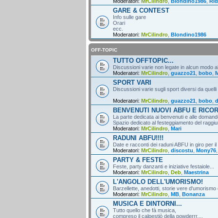
Moderatori:
MrCilindro
,
Blondino1986
,
Rid
GARE & CONTEST
Info sulle gare
Orari
ecc.
Moderatori:
MrCilindro
,
Blondino1986
OFF-TOPIC
TUTTO OFFTOPIC...
Discussioni varie non legate in alcun modo al
Moderatori:
MrCilindro
,
guazzo21
,
bobo
,
M
SPORT VARI
Discussioni varie sugli sport diversi da quelli
Moderatori:
MrCilindro
,
guazzo21
,
bobo
,
d
BENVENUTI NUOVI ABFU E RICO
La parte dedicata ai benvenuti e alle domande
Spazio dedicato al festeggiamento del raggiun
Moderatori:
MrCilindro
,
Mari
RADUNI ABFU!!!!
Date e racconti dei raduni ABFU in giro per il
Moderatori:
MrCilindro
,
discostu
,
Mony76
PARTY & FESTE
Feste, party danzanti e iniziative festaiole...
Moderatori:
MrCilindro
,
Deb
,
Maestrina
L'ANGOLO DELL'UMORISMO!
Barzellette, anedotti, storie vere d'umorismo 
Moderatori:
MrCilindro
,
MB
,
Bonanza
MUSICA E DINTORNI...
Tutto quello che fà musica,
compreso il calpestiò della powderrr....