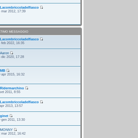
i
Lacombriccoladelfiasco
 mar 2012, 17:39
LTIMO MESSAGGIO
i
Lacombriccoladelfiasco
 feb 2022, 16:35
i
Aaron
 dic 2020, 17:28
i
MB
 apr 2015, 16:32
i
Ridermarchino
set 2011, 8:55
i
Lacombriccoladelfiasco
apr 2013, 13:57
i
ginet
 gen 2011, 13:30
i
MONNY
 mar 2012, 16:42