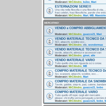
Moderatori:
MrCilindro
,
bobo
,
Mari
ESTERNAZIONI SERIE!!!
Una vita nella filosofia o una filosofia di vita....
frasi celebri, frasi filosofiche, parole che entr
Moderatori:
MrCilindro
,
Mari
,
MB
,
Maestrin
MERCATINO!
VENDO e COMPRO ABBIGLIAMEN
Moderatori:
MrCilindro
,
guazzo21
,
Mari
VENDO MATERIALE TECNICO DA 
SCI, attacchi, scioline ecc..
Moderatori:
MrCilindro
,
elis
,
wondermax
VENDO MATERIALE TECNICO DA
tavole, attacchi, attrezzi e accessori vari
Moderatori:
MrCilindro
,
ginet
,
alle
VENDO MATERIALE VARIO
Tutto quello che non riguarda sci o snow.
Moderatori:
MrCilindro
,
MB
COMPRO MATERIALE TECNICO DA
Sci, scarponi, attacchi, scioline, ecc....
Moderatori:
MrCilindro
,
Mari
COMPRO MATERIALE DA SNOWB
Tavole, gabbie, step-in, pad, catene, bandane,
Moderatori:
MrCilindro
,
guazzo21
,
bobo
COMPRO MATERIALE VARIO
Tutto quello off-topic negli altri mercatini...
please: chi truffa verrà perseguito a termini di
Moderatori:
MrCilindro
,
guazzo21
,
bobo
,