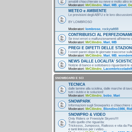
amabili chiacchierate su neve e molto altro i
Moderatori:
MrCilindro
,
Mari
,
MB
,
ginet
,
D
METEO e AMBIENTE
Le previsioni degli ABFU e le loro discussioni
BY LOMBROSO
Moderatori:
lombroso
,
rockytaft88
CONTRIBUISCI AL PERFEZIONA
Se trovi errori o malfunzionamenti all'intern
Moderatori:
MrCilindro
,
Mari
,
MB
PREGI E DIFETTI DELLE STAZION
I vostri pareri dopo le giornate trascorse sull
Moderatori:
MrCilindro
,
Mari
,
MB
,
wonder
NEWS DALLE LOCALITA' SCIISTI
Notizie di banco e sottobanco riguardanti le s
Moderatori:
MrCilindro
,
Lacombriccoladel
SNOWBOARD E SCI
TECNICA
dalle lamine alla sciolina, dalle marche di tav
tutti i dubbi e le soluzioni!
Moderatori:
MrCilindro
,
bobo
,
Mari
SNOWPARK
Informazioni sugli Snowparks e chiacchiere
Moderatori:
MrCilindro
,
Blondino1986
,
Rid
SNOWPRO & VIDEO
Only Riders or Freestyle Skyers!!!!
Tutto quello che riguarda:
Trickssss, Jumpssss, Railssss e vita da Par
e tanti linksss per i video....