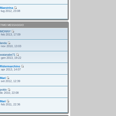
i
Maestrina
 lug 2012, 23:08
LTIMO MESSAGGIO
i
MONNY
 feb 2013, 17:09
i
landa
 nov 2010, 13:03
i
watanabe71
 gen 2013, 19:22
i
Ridermarchino
 apr 2013, 14:07
i
Mari
 set 2012, 12:39
i
poldo
dic 2010, 22:08
i
Mari
 feb 2011, 22:36