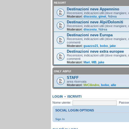
RESORT
Destinazioni neve Appennino
Recensioni, indicazioni utili (dove mangiare, d
Moderatori:
discostu
,
ginet
,
Ndrea
Destinazioni neve Alpi/Dolomiti
Recensioni, indicazioni utili (dove mangiare, d
Moderatori:
discostu
,
Ndrea
Destinazioni neve Europa
Recensioni, indicazioni utili (dove mangiare, d
commenti
Moderatori:
guazzo21
,
bobo
,
jake
Destinazioni neve extra europee
Recensioni, indicazioni utili (dove mangiare, d
commenti
Moderatori:
Mari
,
MB
,
jake
ONLY ABFU!
STAFF
area riservata
Moderatori:
MrCilindro
,
bobo
,
alle
LOGIN
•
ISCRIVITI
Nome utente:
Passwo
SOCIAL LOGIN OPTIONS
Sign In