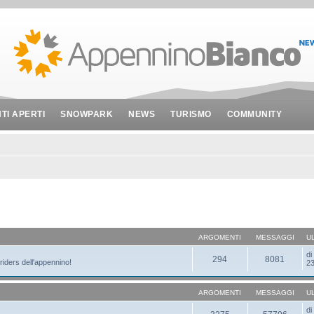
NTI APERTI
SNOWPARK
NEWS
TURISMO
COMMUNITY
ARGOMENTI
MESSAGGI
U
d
294
8081
 riders dell'appennino!
23
ARGOMENTI
MESSAGGI
U
d