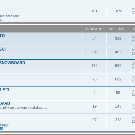
d
101
1078
20
ano nel cuore.....
a
ARGOMENTI
MESSAGGI
U
TO
d
54
338
28
SCI
d
64
462
19
 SNOWBOARD
d
172
999
25
d
75
689
12
 SCI
d
4
59
11
OARD
d
19
143
 trikkete trakkete e ballakate....
5 
d
97
228
28
 legge...
MB