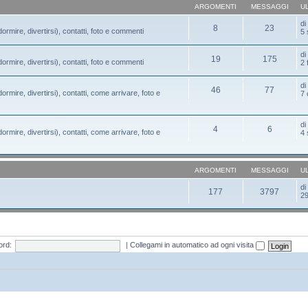
ARGOMENTI
MESSAGGI
U
d
8
23
ormire, divertirsi), contatti, foto e commenti
5 
d
19
175
ormire, divertirsi), contatti, foto e commenti
2 
d
46
77
ormire, divertirsi), contatti, come arrivare, foto e
7 
d
4
6
ormire, divertirsi), contatti, come arrivare, foto e
4 
ARGOMENTI
MESSAGGI
U
d
177
3797
29
rd:
|
Collegami in automatico ad ogni visita