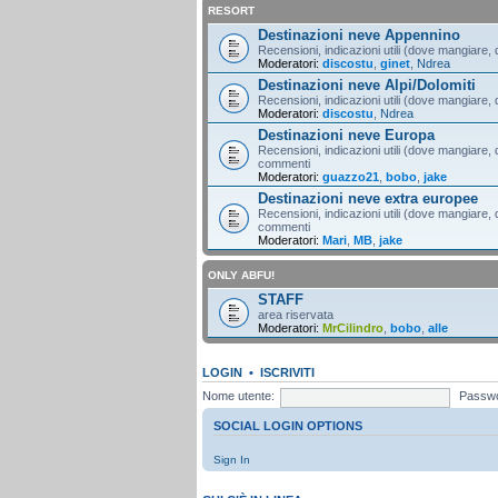
RESORT
Destinazioni neve Appennino
Recensioni, indicazioni utili (dove mangiare, d
Moderatori:
discostu
,
ginet
,
Ndrea
Destinazioni neve Alpi/Dolomiti
Recensioni, indicazioni utili (dove mangiare, d
Moderatori:
discostu
,
Ndrea
Destinazioni neve Europa
Recensioni, indicazioni utili (dove mangiare, d
commenti
Moderatori:
guazzo21
,
bobo
,
jake
Destinazioni neve extra europee
Recensioni, indicazioni utili (dove mangiare, d
commenti
Moderatori:
Mari
,
MB
,
jake
ONLY ABFU!
STAFF
area riservata
Moderatori:
MrCilindro
,
bobo
,
alle
LOGIN
•
ISCRIVITI
Nome utente:
Passwo
SOCIAL LOGIN OPTIONS
Sign In