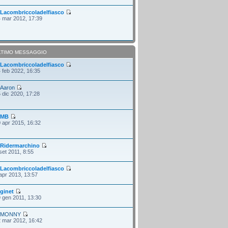
i
Lacombriccoladelfiasco
 mar 2012, 17:39
LTIMO MESSAGGIO
i
Lacombriccoladelfiasco
 feb 2022, 16:35
i
Aaron
 dic 2020, 17:28
i
MB
 apr 2015, 16:32
i
Ridermarchino
set 2011, 8:55
i
Lacombriccoladelfiasco
apr 2013, 13:57
i
ginet
 gen 2011, 13:30
i
MONNY
 mar 2012, 16:42