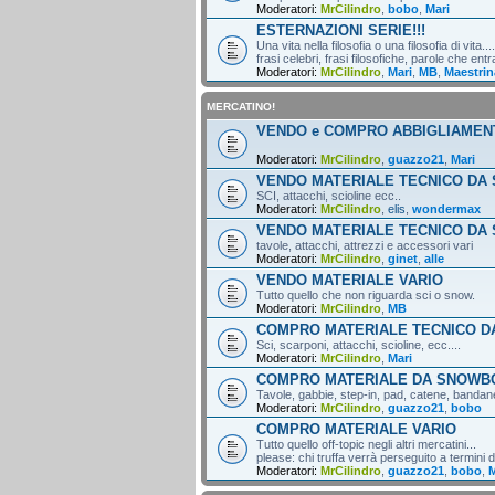
Moderatori:
MrCilindro
,
bobo
,
Mari
ESTERNAZIONI SERIE!!!
Una vita nella filosofia o una filosofia di vita....
frasi celebri, frasi filosofiche, parole che entr
Moderatori:
MrCilindro
,
Mari
,
MB
,
Maestrin
MERCATINO!
VENDO e COMPRO ABBIGLIAMEN
Moderatori:
MrCilindro
,
guazzo21
,
Mari
VENDO MATERIALE TECNICO DA 
SCI, attacchi, scioline ecc..
Moderatori:
MrCilindro
,
elis
,
wondermax
VENDO MATERIALE TECNICO DA
tavole, attacchi, attrezzi e accessori vari
Moderatori:
MrCilindro
,
ginet
,
alle
VENDO MATERIALE VARIO
Tutto quello che non riguarda sci o snow.
Moderatori:
MrCilindro
,
MB
COMPRO MATERIALE TECNICO DA
Sci, scarponi, attacchi, scioline, ecc....
Moderatori:
MrCilindro
,
Mari
COMPRO MATERIALE DA SNOWB
Tavole, gabbie, step-in, pad, catene, bandane,
Moderatori:
MrCilindro
,
guazzo21
,
bobo
COMPRO MATERIALE VARIO
Tutto quello off-topic negli altri mercatini...
please: chi truffa verrà perseguito a termini di
Moderatori:
MrCilindro
,
guazzo21
,
bobo
,