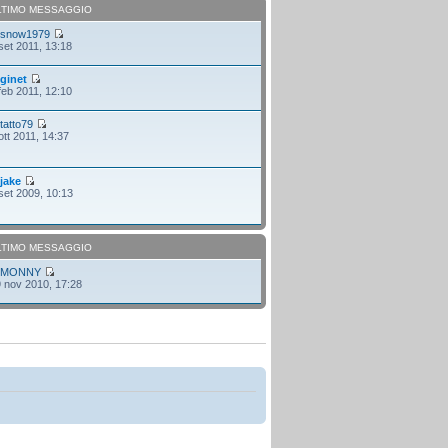
LTIMO MESSAGGIO
i
snow1979
set 2011, 13:18
i
ginet
feb 2011, 12:10
i
tatto79
ott 2011, 14:37
i
jake
set 2009, 10:13
LTIMO MESSAGGIO
i
MONNY
 nov 2010, 17:28