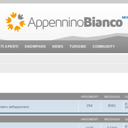
NTI APERTI
SNOWPARK
NEWS
TURISMO
COMMUNITY
ARGOMENTI
MESSAGGI
U
d
294
8081
 riders dell'appennino!
23
ARGOMENTI
MESSAGGI
U
d