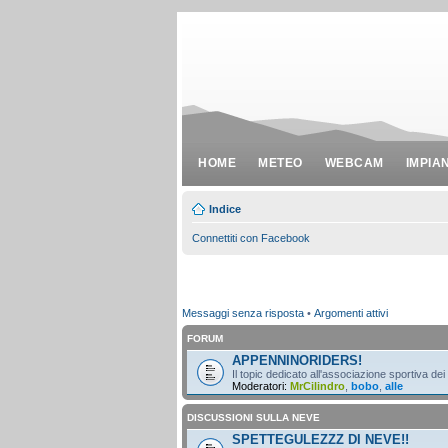
HOME
METEO
WEBCAM
IMPIA
Indice
Connettiti con Facebook
Messaggi senza risposta
•
Argomenti attivi
FORUM
APPENNINORIDERS!
Il topic dedicato all'associazione sportiva dei
Moderatori:
MrCilindro
,
bobo
,
alle
DISCUSSIONI SULLA NEVE
SPETTEGULEZZZ DI NEVE!!