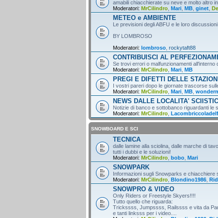
amabili chiacchierate su neve e molto altro i
Moderatori:
MrCilindro
,
Mari
,
MB
,
ginet
,
D
METEO e AMBIENTE
Le previsioni degli ABFU e le loro discussioni
BY LOMBROSO
Moderatori:
lombroso
,
rockytaft88
CONTRIBUISCI AL PERFEZIONA
Se trovi errori o malfunzionamenti all'intern
Moderatori:
MrCilindro
,
Mari
,
MB
PREGI E DIFETTI DELLE STAZION
I vostri pareri dopo le giornate trascorse sull
Moderatori:
MrCilindro
,
Mari
,
MB
,
wonder
NEWS DALLE LOCALITA' SCIISTI
Notizie di banco e sottobanco riguardanti le s
Moderatori:
MrCilindro
,
Lacombriccoladel
SNOWBOARD E SCI
TECNICA
dalle lamine alla sciolina, dalle marche di tav
tutti i dubbi e le soluzioni!
Moderatori:
MrCilindro
,
bobo
,
Mari
SNOWPARK
Informazioni sugli Snowparks e chiacchiere
Moderatori:
MrCilindro
,
Blondino1986
,
Rid
SNOWPRO & VIDEO
Only Riders or Freestyle Skyers!!!!
Tutto quello che riguarda:
Trickssss, Jumpssss, Railssss e vita da Par
e tanti linksss per i video....