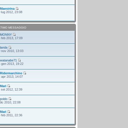
i
Maestrina
 lug 2012, 23:08
LTIMO MESSAGGIO
i
MONNY
 feb 2013, 17:09
i
landa
 nov 2010, 13:03
i
watanabe71
 gen 2013, 19:22
i
Ridermarchino
 apr 2013, 14:07
i
Mari
 set 2012, 12:39
i
poldo
dic 2010, 22:08
i
Mari
 feb 2011, 22:36