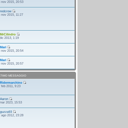
 nov 2015, 20:53
i
redcrow
 nov 2015, 11:27
i
MrCilindro
dic 2013, 1:19
i
Mari
 nov 2015, 20:54
i
Mari
 nov 2015, 20:57
LTIMO MESSAGGIO
i
Ridermarchino
 feb 2011, 9:23
i
Aaron
mar 2023, 15:53
i
guzza93
 ago 2012, 23:28