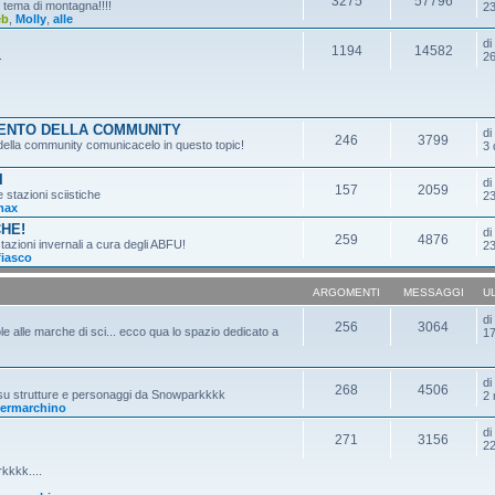
3275
57796
n tema di montagna!!!!
23
eb
,
Molly
,
alle
d
1194
14582
.
26
MENTO DELLA COMMUNITY
d
246
3799
o della community comunicacelo in questo topic!
3 
I
d
157
2059
e stazioni sciistiche
23
max
CHE!
d
259
4876
tazioni invernali a cura degli ABFU!
23
fiasco
ARGOMENTI
MESSAGGI
U
d
256
3064
ole alle marche di sci... ecco qua lo spazio dedicato a
17
d
268
4506
 su strutture e personaggi da Snowparkkkk
2 
ermarchino
d
271
3156
22
kkkk....