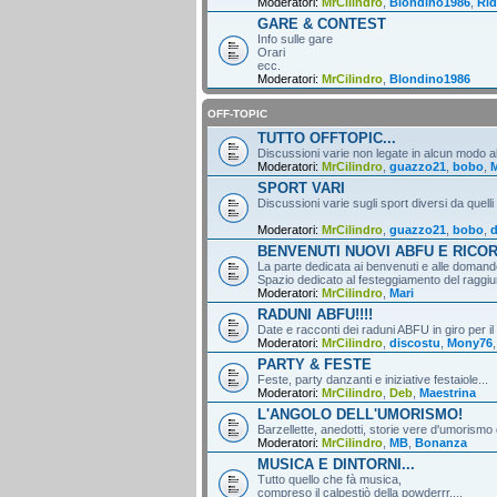
Moderatori:
MrCilindro
,
Blondino1986
,
Rid
GARE & CONTEST
Info sulle gare
Orari
ecc.
Moderatori:
MrCilindro
,
Blondino1986
OFF-TOPIC
TUTTO OFFTOPIC...
Discussioni varie non legate in alcun modo al
Moderatori:
MrCilindro
,
guazzo21
,
bobo
,
M
SPORT VARI
Discussioni varie sugli sport diversi da quelli
Moderatori:
MrCilindro
,
guazzo21
,
bobo
,
d
BENVENUTI NUOVI ABFU E RICO
La parte dedicata ai benvenuti e alle domande
Spazio dedicato al festeggiamento del raggiun
Moderatori:
MrCilindro
,
Mari
RADUNI ABFU!!!!
Date e racconti dei raduni ABFU in giro per il
Moderatori:
MrCilindro
,
discostu
,
Mony76
PARTY & FESTE
Feste, party danzanti e iniziative festaiole...
Moderatori:
MrCilindro
,
Deb
,
Maestrina
L'ANGOLO DELL'UMORISMO!
Barzellette, anedotti, storie vere d'umorismo 
Moderatori:
MrCilindro
,
MB
,
Bonanza
MUSICA E DINTORNI...
Tutto quello che fà musica,
compreso il calpestiò della powderrr....