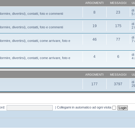
ARGOMENTI
MESSAGGI
U
d
8
23
ormire, divertirsi), contatti, foto e commenti
5 
d
19
175
ormire, divertirsi), contatti, foto e commenti
2 
d
46
77
ormire, divertirsi), contatti, come arrivare, foto e
7 
d
4
6
ormire, divertirsi), contatti, come arrivare, foto e
4 
ARGOMENTI
MESSAGGI
U
d
177
3797
29
rd:
|
Collegami in automatico ad ogni visita