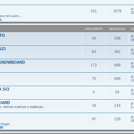
d
101
1078
20
ano nel cuore.....
a
ARGOMENTI
MESSAGGI
U
TO
d
54
338
28
SCI
d
64
462
19
 SNOWBOARD
d
172
999
25
d
75
689
12
 SCI
d
4
59
11
OARD
d
19
143
 trikkete trakkete e ballakate....
5 
d
97
228
28
 legge...
MB