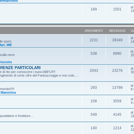
ermarchino
d
169
1501
14
ARGOMENTI
MESSAGGI
U
d
2231
39349
lo sport,
14
ari
,
MB
d
538
6990
 sulla neve
25
iscostu
RRENZE PARTICOLARI
d
2043
23276
 di rito per conoscere i nuovi ABFU!!!!
30
gimento di certe cifre del Fankazzeggio e non solo.....
d
293
13799
 mondo!!!!!
8 
,
Maestrina
d
158
3559
4 
d
549
4145
quotidiano e freddure....
19
d
140
1214
12