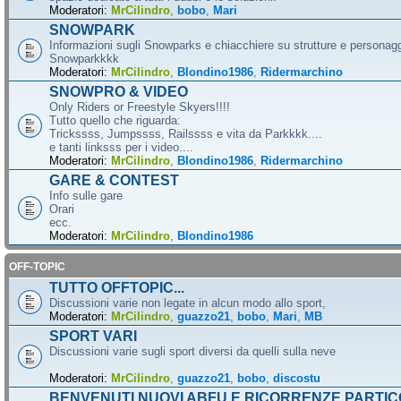
Moderatori:
MrCilindro
,
bobo
,
Mari
SNOWPARK
Informazioni sugli Snowparks e chiacchiere su strutture e personag
Snowparkkkk
Moderatori:
MrCilindro
,
Blondino1986
,
Ridermarchino
SNOWPRO & VIDEO
Only Riders or Freestyle Skyers!!!!
Tutto quello che riguarda:
Trickssss, Jumpssss, Railssss e vita da Parkkkk....
e tanti linksss per i video....
Moderatori:
MrCilindro
,
Blondino1986
,
Ridermarchino
GARE & CONTEST
Info sulle gare
Orari
ecc.
Moderatori:
MrCilindro
,
Blondino1986
OFF-TOPIC
TUTTO OFFTOPIC...
Discussioni varie non legate in alcun modo allo sport,
Moderatori:
MrCilindro
,
guazzo21
,
bobo
,
Mari
,
MB
SPORT VARI
Discussioni varie sugli sport diversi da quelli sulla neve
Moderatori:
MrCilindro
,
guazzo21
,
bobo
,
discostu
BENVENUTI NUOVI ABFU E RICORRENZE PARTIC