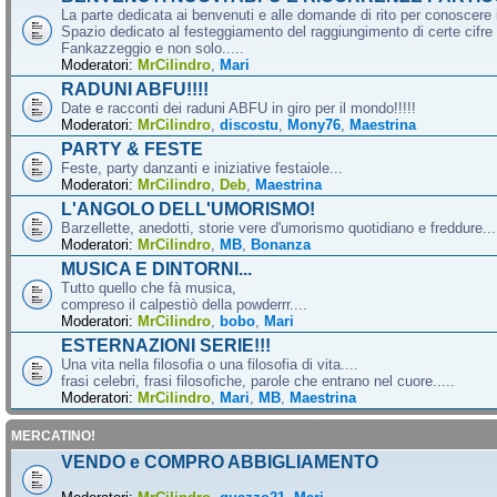
La parte dedicata ai benvenuti e alle domande di rito per conoscere 
Spazio dedicato al festeggiamento del raggiungimento di certe cifre 
Fankazzeggio e non solo.....
Moderatori:
MrCilindro
,
Mari
RADUNI ABFU!!!!
Date e racconti dei raduni ABFU in giro per il mondo!!!!!
Moderatori:
MrCilindro
,
discostu
,
Mony76
,
Maestrina
PARTY & FESTE
Feste, party danzanti e iniziative festaiole...
Moderatori:
MrCilindro
,
Deb
,
Maestrina
L'ANGOLO DELL'UMORISMO!
Barzellette, anedotti, storie vere d'umorismo quotidiano e freddure...
Moderatori:
MrCilindro
,
MB
,
Bonanza
MUSICA E DINTORNI...
Tutto quello che fà musica,
compreso il calpestiò della powderrr....
Moderatori:
MrCilindro
,
bobo
,
Mari
ESTERNAZIONI SERIE!!!
Una vita nella filosofia o una filosofia di vita....
frasi celebri, frasi filosofiche, parole che entrano nel cuore.....
Moderatori:
MrCilindro
,
Mari
,
MB
,
Maestrina
MERCATINO!
VENDO e COMPRO ABBIGLIAMENTO