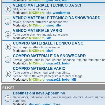
Moderatori:
MrCilindro
,
guazzo21
,
Mari
VENDO MATERIALE TECNICO DA SCI
SCI, attacchi, scioline ecc..
Moderatori:
MrCilindro
,
elis
,
wondermax
VENDO MATERIALE TECNICO DA SNOWBOARD
tavole, attacchi, attrezzi e accessori vari
Moderatori:
MrCilindro
,
ginet
,
alle
VENDO MATERIALE VARIO
Tutto quello che non riguarda sci o snow.
Moderatori:
MrCilindro
,
MB
COMPRO MATERIALE TECNICO DA SCI
Sci, scarponi, attacchi, scioline, ecc....
Moderatori:
MrCilindro
,
Mari
COMPRO MATERIALE DA SNOWBOARD
Tavole, gabbie, step-in, pad, catene, bandane, trikkete trakkete e bal
Moderatori:
MrCilindro
,
guazzo21
,
bobo
COMPRO MATERIALE VARIO
Tutto quello off-topic negli altri mercatini...
please: chi truffa verrà perseguito a termini di legge...
Moderatori:
MrCilindro
,
guazzo21
,
bobo
,
MB
RESORT
Destinazioni neve Appennino
Recensioni, indicazioni utili (dove mangiare, dormire, divertirsi), cont
commenti
Moderatori:
discostu
,
ginet
,
Ndrea