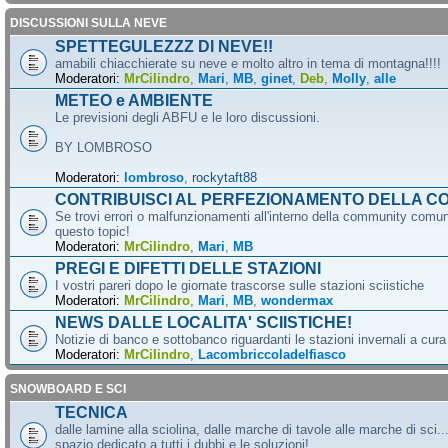
DISCUSSIONI SULLA NEVE
SPETTEGULEZZZ DI NEVE!!
amabili chiacchierate su neve e molto altro in tema di montagna!!!!
Moderatori:
MrCilindro
,
Mari
,
MB
,
ginet
,
Deb
,
Molly
,
alle
METEO e AMBIENTE
Le previsioni degli ABFU e le loro discussioni.
BY LOMBROSO
Moderatori:
lombroso
,
rockytaft88
CONTRIBUISCI AL PERFEZIONAMENTO DELLA C
Se trovi errori o malfunzionamenti all'interno della community comun
questo topic!
Moderatori:
MrCilindro
,
Mari
,
MB
PREGI E DIFETTI DELLE STAZIONI
I vostri pareri dopo le giornate trascorse sulle stazioni sciistiche
Moderatori:
MrCilindro
,
Mari
,
MB
,
wondermax
NEWS DALLE LOCALITA' SCIISTICHE!
Notizie di banco e sottobanco riguardanti le stazioni invernali a cur
Moderatori:
MrCilindro
,
Lacombriccoladelfiasco
SNOWBOARD E SCI
TECNICA
dalle lamine alla sciolina, dalle marche di tavole alle marche di sci.
spazio dedicato a tutti i dubbi e le soluzioni!