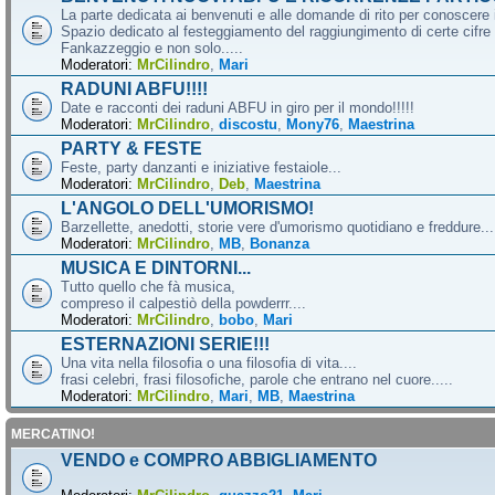
La parte dedicata ai benvenuti e alle domande di rito per conoscere 
Spazio dedicato al festeggiamento del raggiungimento di certe cifre 
Fankazzeggio e non solo.....
Moderatori:
MrCilindro
,
Mari
RADUNI ABFU!!!!
Date e racconti dei raduni ABFU in giro per il mondo!!!!!
Moderatori:
MrCilindro
,
discostu
,
Mony76
,
Maestrina
PARTY & FESTE
Feste, party danzanti e iniziative festaiole...
Moderatori:
MrCilindro
,
Deb
,
Maestrina
L'ANGOLO DELL'UMORISMO!
Barzellette, anedotti, storie vere d'umorismo quotidiano e freddure...
Moderatori:
MrCilindro
,
MB
,
Bonanza
MUSICA E DINTORNI...
Tutto quello che fà musica,
compreso il calpestiò della powderrr....
Moderatori:
MrCilindro
,
bobo
,
Mari
ESTERNAZIONI SERIE!!!
Una vita nella filosofia o una filosofia di vita....
frasi celebri, frasi filosofiche, parole che entrano nel cuore.....
Moderatori:
MrCilindro
,
Mari
,
MB
,
Maestrina
MERCATINO!
VENDO e COMPRO ABBIGLIAMENTO