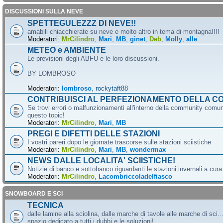
DISCUSSIONI SULLA NEVE
SPETTEGULEZZZ DI NEVE!!
amabili chiacchierate su neve e molto altro in tema di montagna!!!!
Moderatori:
MrCilindro
,
Mari
,
MB
,
ginet
,
Deb
,
Molly
,
alle
METEO e AMBIENTE
Le previsioni degli ABFU e le loro discussioni.
BY LOMBROSO
Moderatori:
lombroso
,
rockytaft88
CONTRIBUISCI AL PERFEZIONAMENTO DELLA C
Se trovi errori o malfunzionamenti all'interno della community comun
questo topic!
Moderatori:
MrCilindro
,
Mari
,
MB
PREGI E DIFETTI DELLE STAZIONI
I vostri pareri dopo le giornate trascorse sulle stazioni sciistiche
Moderatori:
MrCilindro
,
Mari
,
MB
,
wondermax
NEWS DALLE LOCALITA' SCIISTICHE!
Notizie di banco e sottobanco riguardanti le stazioni invernali a cur
Moderatori:
MrCilindro
,
Lacombriccoladelfiasco
SNOWBOARD E SCI
TECNICA
dalle lamine alla sciolina, dalle marche di tavole alle marche di sci.
spazio dedicato a tutti i dubbi e le soluzioni!