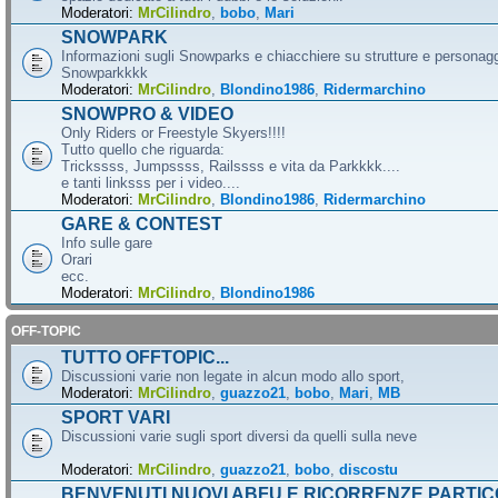
Moderatori:
MrCilindro
,
bobo
,
Mari
SNOWPARK
Informazioni sugli Snowparks e chiacchiere su strutture e personag
Snowparkkkk
Moderatori:
MrCilindro
,
Blondino1986
,
Ridermarchino
SNOWPRO & VIDEO
Only Riders or Freestyle Skyers!!!!
Tutto quello che riguarda:
Trickssss, Jumpssss, Railssss e vita da Parkkkk....
e tanti linksss per i video....
Moderatori:
MrCilindro
,
Blondino1986
,
Ridermarchino
GARE & CONTEST
Info sulle gare
Orari
ecc.
Moderatori:
MrCilindro
,
Blondino1986
OFF-TOPIC
TUTTO OFFTOPIC...
Discussioni varie non legate in alcun modo allo sport,
Moderatori:
MrCilindro
,
guazzo21
,
bobo
,
Mari
,
MB
SPORT VARI
Discussioni varie sugli sport diversi da quelli sulla neve
Moderatori:
MrCilindro
,
guazzo21
,
bobo
,
discostu
BENVENUTI NUOVI ABFU E RICORRENZE PARTIC