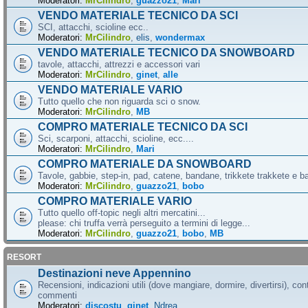
Moderatori:
MrCilindro
,
guazzo21
,
Mari
VENDO MATERIALE TECNICO DA SCI
SCI, attacchi, scioline ecc..
Moderatori:
MrCilindro
,
elis
,
wondermax
VENDO MATERIALE TECNICO DA SNOWBOARD
tavole, attacchi, attrezzi e accessori vari
Moderatori:
MrCilindro
,
ginet
,
alle
VENDO MATERIALE VARIO
Tutto quello che non riguarda sci o snow.
Moderatori:
MrCilindro
,
MB
COMPRO MATERIALE TECNICO DA SCI
Sci, scarponi, attacchi, scioline, ecc....
Moderatori:
MrCilindro
,
Mari
COMPRO MATERIALE DA SNOWBOARD
Tavole, gabbie, step-in, pad, catene, bandane, trikkete trakkete e bal
Moderatori:
MrCilindro
,
guazzo21
,
bobo
COMPRO MATERIALE VARIO
Tutto quello off-topic negli altri mercatini...
please: chi truffa verrà perseguito a termini di legge...
Moderatori:
MrCilindro
,
guazzo21
,
bobo
,
MB
RESORT
Destinazioni neve Appennino
Recensioni, indicazioni utili (dove mangiare, dormire, divertirsi), cont
commenti
Moderatori:
discostu
,
ginet
,
Ndrea