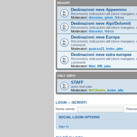
RESORT
Destinazioni neve Appennino
Recensioni, indicazioni utili (dove mangiare, d
Moderatori:
discostu
,
ginet
,
Ndrea
Destinazioni neve Alpi/Dolomiti
Recensioni, indicazioni utili (dove mangiare, d
Moderatori:
discostu
,
Ndrea
Destinazioni neve Europa
Recensioni, indicazioni utili (dove mangiare, d
commenti
Moderatori:
guazzo21
,
bobo
,
jake
Destinazioni neve extra europee
Recensioni, indicazioni utili (dove mangiare, d
commenti
Moderatori:
Mari
,
MB
,
jake
ONLY ABFU!
STAFF
area riservata
Moderatori:
MrCilindro
,
bobo
,
alle
LOGIN
•
ISCRIVITI
Nome utente:
Passwo
SOCIAL LOGIN OPTIONS
Sign In