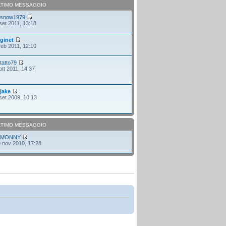
LTIMO MESSAGGIO
i
snow1979
set 2011, 13:18
i
ginet
feb 2011, 12:10
i
tatto79
ott 2011, 14:37
i
jake
set 2009, 10:13
LTIMO MESSAGGIO
i
MONNY
 nov 2010, 17:28