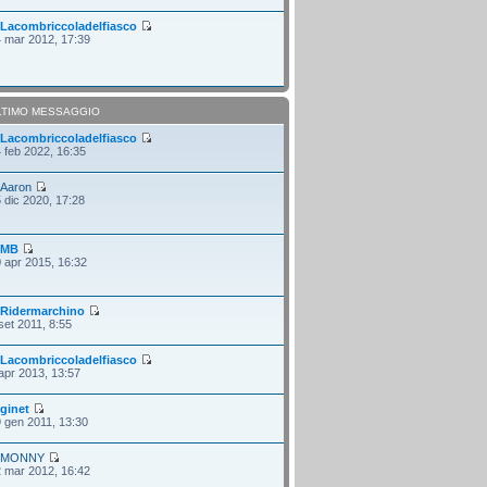
i
Lacombriccoladelfiasco
 mar 2012, 17:39
LTIMO MESSAGGIO
i
Lacombriccoladelfiasco
 feb 2022, 16:35
i
Aaron
 dic 2020, 17:28
i
MB
 apr 2015, 16:32
i
Ridermarchino
set 2011, 8:55
i
Lacombriccoladelfiasco
apr 2013, 13:57
i
ginet
 gen 2011, 13:30
i
MONNY
 mar 2012, 16:42