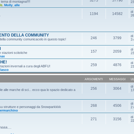
3275
57796
n tema di montagna!!!!
23
eb
,
Molly
,
alle
d
1194
14582
.
26
MENTO DELLA COMMUNITY
d
246
3799
o della community comunicacelo in questo topic!
3 
I
d
157
2059
e stazioni sciistiche
23
max
CHE!
d
259
4876
tazioni invernali a cura degli ABFU!
23
fiasco
ARGOMENTI
MESSAGGI
U
d
256
3064
ole alle marche di sci... ecco qua lo spazio dedicato a
17
d
268
4506
 su strutture e personaggi da Snowparkkkk
2 
ermarchino
d
271
3156
22
kkkk....