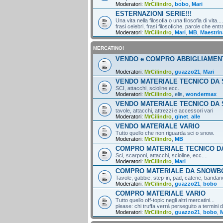
Moderatori:
MrCilindro
,
bobo
,
Mari
ESTERNAZIONI SERIE!!!
Una vita nella filosofia o una filosofia di vita....
frasi celebri, frasi filosofiche, parole che entr
Moderatori:
MrCilindro
,
Mari
,
MB
,
Maestrin
MERCATINO!
VENDO e COMPRO ABBIGLIAMEN
Moderatori:
MrCilindro
,
guazzo21
,
Mari
VENDO MATERIALE TECNICO DA 
SCI, attacchi, scioline ecc..
Moderatori:
MrCilindro
,
elis
,
wondermax
VENDO MATERIALE TECNICO DA
tavole, attacchi, attrezzi e accessori vari
Moderatori:
MrCilindro
,
ginet
,
alle
VENDO MATERIALE VARIO
Tutto quello che non riguarda sci o snow.
Moderatori:
MrCilindro
,
MB
COMPRO MATERIALE TECNICO DA
Sci, scarponi, attacchi, scioline, ecc....
Moderatori:
MrCilindro
,
Mari
COMPRO MATERIALE DA SNOWB
Tavole, gabbie, step-in, pad, catene, bandane,
Moderatori:
MrCilindro
,
guazzo21
,
bobo
COMPRO MATERIALE VARIO
Tutto quello off-topic negli altri mercatini...
please: chi truffa verrà perseguito a termini di
Moderatori:
MrCilindro
,
guazzo21
,
bobo
,