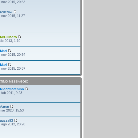
 nov 2015, 20:53
i
redcrow
 nov 2015, 11:27
i
MrCilindro
dic 2013, 1:19
i
Mari
 nov 2015, 20:54
i
Mari
 nov 2015, 20:57
LTIMO MESSAGGIO
i
Ridermarchino
 feb 2011, 9:23
i
Aaron
mar 2023, 15:53
i
guzza93
 ago 2012, 23:28