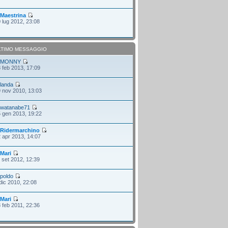
i
Maestrina
 lug 2012, 23:08
LTIMO MESSAGGIO
i
MONNY
 feb 2013, 17:09
i
landa
 nov 2010, 13:03
i
watanabe71
 gen 2013, 19:22
i
Ridermarchino
 apr 2013, 14:07
i
Mari
 set 2012, 12:39
i
poldo
dic 2010, 22:08
i
Mari
 feb 2011, 22:36