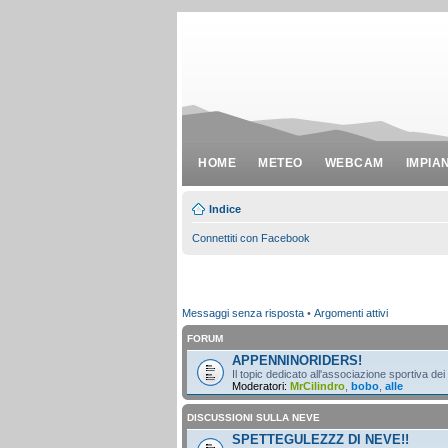
HOME
METEO
WEBCAM
IMPIA
Indice
Connettiti con Facebook
Messaggi senza risposta
•
Argomenti attivi
FORUM
APPENNINORIDERS!
Il topic dedicato all'associazione sportiva dei
Moderatori:
MrCilindro
,
bobo
,
alle
DISCUSSIONI SULLA NEVE
SPETTEGULEZZZ DI NEVE!!