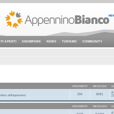
NTI APERTI
SNOWPARK
NEWS
TURISMO
COMMUNITY
ARGOMENTI
MESSAGGI
U
d
294
8081
 riders dell'appennino!
23
ARGOMENTI
MESSAGGI
U
d