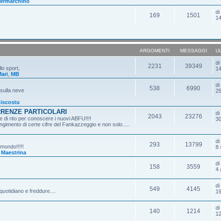
ermarchino
d
169
1501
14
ARGOMENTI
MESSAGGI
U
d
2231
39349
lo sport,
14
ari
,
MB
d
538
6990
 sulla neve
25
iscostu
RRENZE PARTICOLARI
d
2043
23276
 di rito per conoscere i nuovi ABFU!!!!
30
gimento di certe cifre del Fankazzeggio e non solo.....
d
293
13799
 mondo!!!!!
8 
,
Maestrina
d
158
3559
4 
d
549
4145
quotidiano e freddure....
19
d
140
1214
12