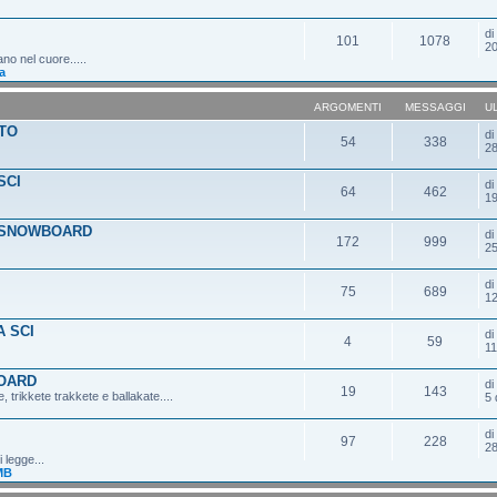
d
101
1078
20
ano nel cuore.....
a
ARGOMENTI
MESSAGGI
U
TO
d
54
338
28
SCI
d
64
462
19
 SNOWBOARD
d
172
999
25
d
75
689
12
 SCI
d
4
59
11
OARD
d
19
143
 trikkete trakkete e ballakate....
5 
d
97
228
28
 legge...
MB