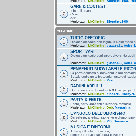
Moderatori:
MrCilindro
,
Blondino1986
,
Rid
GARE & CONTEST
Info sulle gare
Orari
ecc.
Moderatori:
MrCilindro
,
Blondino1986
OFF-TOPIC
TUTTO OFFTOPIC...
Discussioni varie non legate in alcun modo al
Moderatori:
MrCilindro
,
guazzo21
,
bobo
,
M
SPORT VARI
Discussioni varie sugli sport diversi da quelli
Moderatori:
MrCilindro
,
guazzo21
,
bobo
,
d
BENVENUTI NUOVI ABFU E RICO
La parte dedicata ai benvenuti e alle domande
Spazio dedicato al festeggiamento del raggiun
Moderatori:
MrCilindro
,
Mari
RADUNI ABFU!!!!
Date e racconti dei raduni ABFU in giro per il
Moderatori:
MrCilindro
,
discostu
,
Mony76
PARTY & FESTE
Feste, party danzanti e iniziative festaiole...
Moderatori:
MrCilindro
,
Deb
,
Maestrina
L'ANGOLO DELL'UMORISMO!
Barzellette, anedotti, storie vere d'umorismo 
Moderatori:
MrCilindro
,
MB
,
Bonanza
MUSICA E DINTORNI...
Tutto quello che fà musica,
compreso il calpestiò della powderrr....