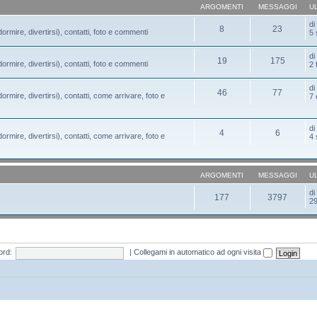
ARGOMENTI
MESSAGGI
U
d
8
23
ormire, divertirsi), contatti, foto e commenti
5 
d
19
175
ormire, divertirsi), contatti, foto e commenti
2 
d
46
77
ormire, divertirsi), contatti, come arrivare, foto e
7 
d
4
6
ormire, divertirsi), contatti, come arrivare, foto e
4 
ARGOMENTI
MESSAGGI
U
d
177
3797
29
rd:
|
Collegami in automatico ad ogni visita