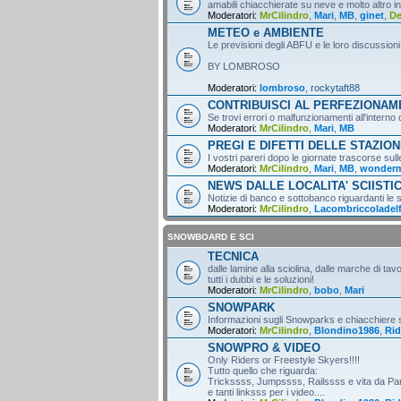
amabili chiacchierate su neve e molto altro i
Moderatori:
MrCilindro
,
Mari
,
MB
,
ginet
,
D
METEO e AMBIENTE
Le previsioni degli ABFU e le loro discussioni
BY LOMBROSO
Moderatori:
lombroso
,
rockytaft88
CONTRIBUISCI AL PERFEZIONA
Se trovi errori o malfunzionamenti all'intern
Moderatori:
MrCilindro
,
Mari
,
MB
PREGI E DIFETTI DELLE STAZION
I vostri pareri dopo le giornate trascorse sull
Moderatori:
MrCilindro
,
Mari
,
MB
,
wonder
NEWS DALLE LOCALITA' SCIISTI
Notizie di banco e sottobanco riguardanti le s
Moderatori:
MrCilindro
,
Lacombriccoladel
SNOWBOARD E SCI
TECNICA
dalle lamine alla sciolina, dalle marche di tav
tutti i dubbi e le soluzioni!
Moderatori:
MrCilindro
,
bobo
,
Mari
SNOWPARK
Informazioni sugli Snowparks e chiacchiere
Moderatori:
MrCilindro
,
Blondino1986
,
Rid
SNOWPRO & VIDEO
Only Riders or Freestyle Skyers!!!!
Tutto quello che riguarda:
Trickssss, Jumpssss, Railssss e vita da Par
e tanti linksss per i video....