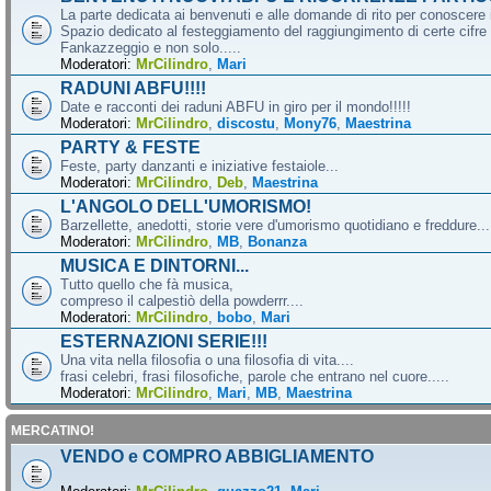
La parte dedicata ai benvenuti e alle domande di rito per conoscere 
Spazio dedicato al festeggiamento del raggiungimento di certe cifre 
Fankazzeggio e non solo.....
Moderatori:
MrCilindro
,
Mari
RADUNI ABFU!!!!
Date e racconti dei raduni ABFU in giro per il mondo!!!!!
Moderatori:
MrCilindro
,
discostu
,
Mony76
,
Maestrina
PARTY & FESTE
Feste, party danzanti e iniziative festaiole...
Moderatori:
MrCilindro
,
Deb
,
Maestrina
L'ANGOLO DELL'UMORISMO!
Barzellette, anedotti, storie vere d'umorismo quotidiano e freddure...
Moderatori:
MrCilindro
,
MB
,
Bonanza
MUSICA E DINTORNI...
Tutto quello che fà musica,
compreso il calpestiò della powderrr....
Moderatori:
MrCilindro
,
bobo
,
Mari
ESTERNAZIONI SERIE!!!
Una vita nella filosofia o una filosofia di vita....
frasi celebri, frasi filosofiche, parole che entrano nel cuore.....
Moderatori:
MrCilindro
,
Mari
,
MB
,
Maestrina
MERCATINO!
VENDO e COMPRO ABBIGLIAMENTO