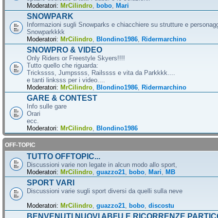
Moderatori:
MrCilindro
,
bobo
,
Mari
SNOWPARK
Informazioni sugli Snowparks e chiacchiere su strutture e personag
Snowparkkkk
Moderatori:
MrCilindro
,
Blondino1986
,
Ridermarchino
SNOWPRO & VIDEO
Only Riders or Freestyle Skyers!!!!
Tutto quello che riguarda:
Trickssss, Jumpssss, Railssss e vita da Parkkkk....
e tanti linksss per i video....
Moderatori:
MrCilindro
,
Blondino1986
,
Ridermarchino
GARE & CONTEST
Info sulle gare
Orari
ecc.
Moderatori:
MrCilindro
,
Blondino1986
OFF-TOPIC
TUTTO OFFTOPIC...
Discussioni varie non legate in alcun modo allo sport,
Moderatori:
MrCilindro
,
guazzo21
,
bobo
,
Mari
,
MB
SPORT VARI
Discussioni varie sugli sport diversi da quelli sulla neve
Moderatori:
MrCilindro
,
guazzo21
,
bobo
,
discostu
BENVENUTI NUOVI ABFU E RICORRENZE PARTIC