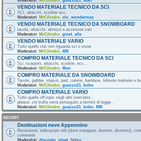
Moderatori:
MrCilindro
,
guazzo21
,
Mari
VENDO MATERIALE TECNICO DA SCI
SCI, attacchi, scioline ecc..
Moderatori:
MrCilindro
,
elis
,
wondermax
VENDO MATERIALE TECNICO DA SNOWBOARD
tavole, attacchi, attrezzi e accessori vari
Moderatori:
MrCilindro
,
ginet
,
alle
VENDO MATERIALE VARIO
Tutto quello che non riguarda sci o snow.
Moderatori:
MrCilindro
,
MB
COMPRO MATERIALE TECNICO DA SCI
Sci, scarponi, attacchi, scioline, ecc....
Moderatori:
MrCilindro
,
Mari
COMPRO MATERIALE DA SNOWBOARD
Tavole, gabbie, step-in, pad, catene, bandane, trikkete trakkete e bal
Moderatori:
MrCilindro
,
guazzo21
,
bobo
COMPRO MATERIALE VARIO
Tutto quello off-topic negli altri mercatini...
please: chi truffa verrà perseguito a termini di legge...
Moderatori:
MrCilindro
,
guazzo21
,
bobo
,
MB
RESORT
Destinazioni neve Appennino
Recensioni, indicazioni utili (dove mangiare, dormire, divertirsi), cont
commenti
Moderatori:
discostu
,
ginet
,
Ndrea