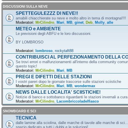
DISCUSSIONI SULLA NEVE
SPETTEGULEZZZ DI NEVE!!
amabili chiacchierate su neve e molto altro in tema di montagna!!!!
Moderatori:
MrCilindro
,
Mari
,
MB
,
ginet
,
Deb
,
Molly
,
alle
METEO e AMBIENTE
Le previsioni degli ABFU e le loro discussioni.
BY LOMBROSO
Moderatori:
lombroso
,
rockytaft88
CONTRIBUISCI AL PERFEZIONAMENTO DELLA C
Se trovi errori o malfunzionamenti all'interno della community comun
questo topic!
Moderatori:
MrCilindro
,
Mari
,
MB
PREGI E DIFETTI DELLE STAZIONI
I vostri pareri dopo le giornate trascorse sulle stazioni sciistiche
Moderatori:
MrCilindro
,
Mari
,
MB
,
wondermax
NEWS DALLE LOCALITA' SCIISTICHE!
Notizie di banco e sottobanco riguardanti le stazioni invernali a cur
Moderatori:
MrCilindro
,
Lacombriccoladelfiasco
SNOWBOARD E SCI
TECNICA
dalle lamine alla sciolina, dalle marche di tavole alle marche di sci.
spazio dedicato a tutti i dubbi e le soluzioni!