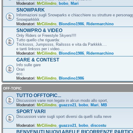
Moderatori:
MrCilindro
,
bobo
,
Mari
SNOWPARK
Informazioni sugli Snowparks e chiacchiere su strutture e personag
Snowparkkkk
Moderatori:
MrCilindro
,
Blondino1986
,
Ridermarchino
SNOWPRO & VIDEO
Only Riders or Freestyle Skyers!!!!
Tutto quello che riguarda:
Trickssss, Jumpssss, Railssss e vita da Parkkkk....
e tanti linksss per i video....
Moderatori:
MrCilindro
,
Blondino1986
,
Ridermarchino
GARE & CONTEST
Info sulle gare
Orari
ecc.
Moderatori:
MrCilindro
,
Blondino1986
OFF-TOPIC
TUTTO OFFTOPIC...
Discussioni varie non legate in alcun modo allo sport,
Moderatori:
MrCilindro
,
guazzo21
,
bobo
,
Mari
,
MB
SPORT VARI
Discussioni varie sugli sport diversi da quelli sulla neve
Moderatori:
MrCilindro
,
guazzo21
,
bobo
,
discostu
BENVENUTI NUOVI ABFU E RICORRENZE PARTIC