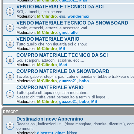
Moderatori:
MrCilindro
,
guazzo21
,
Mari
VENDO MATERIALE TECNICO DA SCI
SCI, attacchi, scioline ecc..
Moderatori:
MrCilindro
,
elis
,
wondermax
VENDO MATERIALE TECNICO DA SNOWBOARD
tavole, attacchi, attrezzi e accessori vari
Moderatori:
MrCilindro
,
ginet
,
alle
VENDO MATERIALE VARIO
Tutto quello che non riguarda sci o snow.
Moderatori:
MrCilindro
,
MB
COMPRO MATERIALE TECNICO DA SCI
Sci, scarponi, attacchi, scioline, ecc....
Moderatori:
MrCilindro
,
Mari
COMPRO MATERIALE DA SNOWBOARD
Tavole, gabbie, step-in, pad, catene, bandane, trikkete trakkete e bal
Moderatori:
MrCilindro
,
guazzo21
,
bobo
COMPRO MATERIALE VARIO
Tutto quello off-topic negli altri mercatini...
please: chi truffa verrà perseguito a termini di legge...
Moderatori:
MrCilindro
,
guazzo21
,
bobo
,
MB
RESORT
Destinazioni neve Appennino
Recensioni, indicazioni utili (dove mangiare, dormire, divertirsi), cont
commenti
Moderatori:
discostu
,
ginet
,
Ndrea