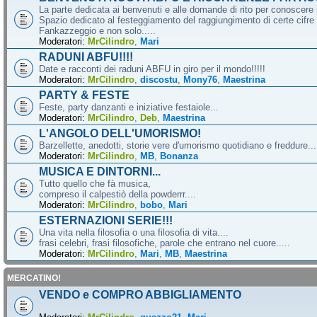
La parte dedicata ai benvenuti e alle domande di rito per conoscere 
Spazio dedicato al festeggiamento del raggiungimento di certe cifre 
Fankazzeggio e non solo.....
Moderatori:
MrCilindro
,
Mari
RADUNI ABFU!!!!
Date e racconti dei raduni ABFU in giro per il mondo!!!!!
Moderatori:
MrCilindro
,
discostu
,
Mony76
,
Maestrina
PARTY & FESTE
Feste, party danzanti e iniziative festaiole...
Moderatori:
MrCilindro
,
Deb
,
Maestrina
L'ANGOLO DELL'UMORISMO!
Barzellette, anedotti, storie vere d'umorismo quotidiano e freddure...
Moderatori:
MrCilindro
,
MB
,
Bonanza
MUSICA E DINTORNI...
Tutto quello che fà musica,
compreso il calpestiò della powderrr....
Moderatori:
MrCilindro
,
bobo
,
Mari
ESTERNAZIONI SERIE!!!
Una vita nella filosofia o una filosofia di vita....
frasi celebri, frasi filosofiche, parole che entrano nel cuore.....
Moderatori:
MrCilindro
,
Mari
,
MB
,
Maestrina
MERCATINO!
VENDO e COMPRO ABBIGLIAMENTO