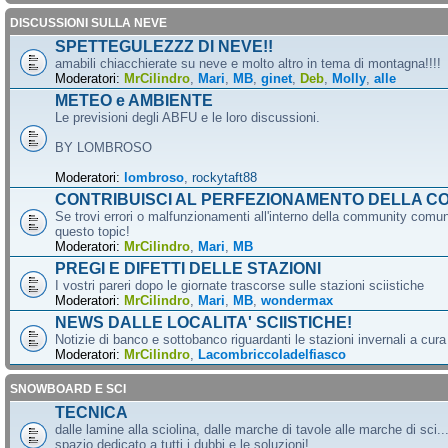
DISCUSSIONI SULLA NEVE
SPETTEGULEZZZ DI NEVE!!
amabili chiacchierate su neve e molto altro in tema di montagna!!!!
Moderatori:
MrCilindro
,
Mari
,
MB
,
ginet
,
Deb
,
Molly
,
alle
METEO e AMBIENTE
Le previsioni degli ABFU e le loro discussioni.
BY LOMBROSO
Moderatori:
lombroso
,
rockytaft88
CONTRIBUISCI AL PERFEZIONAMENTO DELLA C
Se trovi errori o malfunzionamenti all'interno della community comun
questo topic!
Moderatori:
MrCilindro
,
Mari
,
MB
PREGI E DIFETTI DELLE STAZIONI
I vostri pareri dopo le giornate trascorse sulle stazioni sciistiche
Moderatori:
MrCilindro
,
Mari
,
MB
,
wondermax
NEWS DALLE LOCALITA' SCIISTICHE!
Notizie di banco e sottobanco riguardanti le stazioni invernali a cur
Moderatori:
MrCilindro
,
Lacombriccoladelfiasco
SNOWBOARD E SCI
TECNICA
dalle lamine alla sciolina, dalle marche di tavole alle marche di sci.
spazio dedicato a tutti i dubbi e le soluzioni!