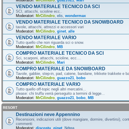
Moderatori:
MrCilindro
,
guazzo21
,
Mari
VENDO MATERIALE TECNICO DA SCI
SCI, attacchi, scioline ecc..
Moderatori:
MrCilindro
,
elis
,
wondermax
VENDO MATERIALE TECNICO DA SNOWBOARD
tavole, attacchi, attrezzi e accessori vari
Moderatori:
MrCilindro
,
ginet
,
alle
VENDO MATERIALE VARIO
Tutto quello che non riguarda sci o snow.
Moderatori:
MrCilindro
,
MB
COMPRO MATERIALE TECNICO DA SCI
Sci, scarponi, attacchi, scioline, ecc....
Moderatori:
MrCilindro
,
Mari
COMPRO MATERIALE DA SNOWBOARD
Tavole, gabbie, step-in, pad, catene, bandane, trikkete trakkete e bal
Moderatori:
MrCilindro
,
guazzo21
,
bobo
COMPRO MATERIALE VARIO
Tutto quello off-topic negli altri mercatini...
please: chi truffa verrà perseguito a termini di legge...
Moderatori:
MrCilindro
,
guazzo21
,
bobo
,
MB
RESORT
Destinazioni neve Appennino
Recensioni, indicazioni utili (dove mangiare, dormire, divertirsi), cont
commenti
Moderatori:
discostu
,
ginet
,
Ndrea