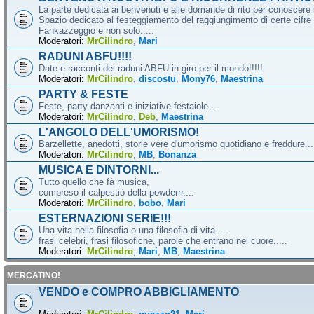
La parte dedicata ai benvenuti e alle domande di rito per conoscere 
Spazio dedicato al festeggiamento del raggiungimento di certe cifre 
Fankazzeggio e non solo.....
Moderatori:
MrCilindro
,
Mari
RADUNI ABFU!!!!
Date e racconti dei raduni ABFU in giro per il mondo!!!!!
Moderatori:
MrCilindro
,
discostu
,
Mony76
,
Maestrina
PARTY & FESTE
Feste, party danzanti e iniziative festaiole...
Moderatori:
MrCilindro
,
Deb
,
Maestrina
L'ANGOLO DELL'UMORISMO!
Barzellette, anedotti, storie vere d'umorismo quotidiano e freddure...
Moderatori:
MrCilindro
,
MB
,
Bonanza
MUSICA E DINTORNI...
Tutto quello che fà musica,
compreso il calpestiò della powderrr....
Moderatori:
MrCilindro
,
bobo
,
Mari
ESTERNAZIONI SERIE!!!
Una vita nella filosofia o una filosofia di vita....
frasi celebri, frasi filosofiche, parole che entrano nel cuore.....
Moderatori:
MrCilindro
,
Mari
,
MB
,
Maestrina
MERCATINO!
VENDO e COMPRO ABBIGLIAMENTO