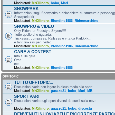
Moderatori:
MrCilindro
,
bobo
,
Mari
SNOWPARK
Informazioni sugli Snowparks e chiacchiere su strutture e personag
Snowparkkkk
Moderatori:
MrCilindro
,
Blondino1986
,
Ridermarchino
SNOWPRO & VIDEO
Only Riders or Freestyle Skyers!!!!
Tutto quello che riguarda:
Trickssss, Jumpssss, Railssss e vita da Parkkkk....
e tanti linksss per i video....
Moderatori:
MrCilindro
,
Blondino1986
,
Ridermarchino
GARE & CONTEST
Info sulle gare
Orari
ecc.
Moderatori:
MrCilindro
,
Blondino1986
OFF-TOPIC
TUTTO OFFTOPIC...
Discussioni varie non legate in alcun modo allo sport,
Moderatori:
MrCilindro
,
guazzo21
,
bobo
,
Mari
,
MB
SPORT VARI
Discussioni varie sugli sport diversi da quelli sulla neve
Moderatori:
MrCilindro
,
guazzo21
,
bobo
,
discostu
BENVENUTI NUOVI ABFU E RICORRENZE PARTIC