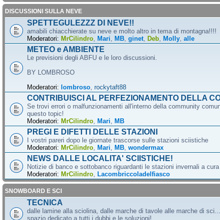
DISCUSSIONI SULLA NEVE
SPETTEGULEZZZ DI NEVE!!
amabili chiacchierate su neve e molto altro in tema di montagna!!!!
Moderatori:
MrCilindro
,
Mari
,
MB
,
ginet
,
Deb
,
Molly
,
alle
METEO e AMBIENTE
Le previsioni degli ABFU e le loro discussioni.
BY LOMBROSO
Moderatori:
lombroso
,
rockytaft88
CONTRIBUISCI AL PERFEZIONAMENTO DELLA C
Se trovi errori o malfunzionamenti all'interno della community comun
questo topic!
Moderatori:
MrCilindro
,
Mari
,
MB
PREGI E DIFETTI DELLE STAZIONI
I vostri pareri dopo le giornate trascorse sulle stazioni sciistiche
Moderatori:
MrCilindro
,
Mari
,
MB
,
wondermax
NEWS DALLE LOCALITA' SCIISTICHE!
Notizie di banco e sottobanco riguardanti le stazioni invernali a cur
Moderatori:
MrCilindro
,
Lacombriccoladelfiasco
SNOWBOARD E SCI
TECNICA
dalle lamine alla sciolina, dalle marche di tavole alle marche di sci.
spazio dedicato a tutti i dubbi e le soluzioni!