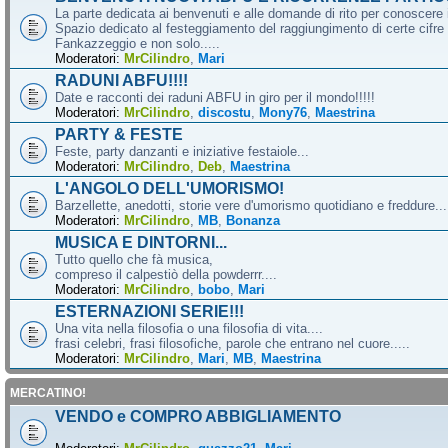
La parte dedicata ai benvenuti e alle domande di rito per conoscere 
Spazio dedicato al festeggiamento del raggiungimento di certe cifre 
Fankazzeggio e non solo.....
Moderatori:
MrCilindro
,
Mari
RADUNI ABFU!!!!
Date e racconti dei raduni ABFU in giro per il mondo!!!!!
Moderatori:
MrCilindro
,
discostu
,
Mony76
,
Maestrina
PARTY & FESTE
Feste, party danzanti e iniziative festaiole...
Moderatori:
MrCilindro
,
Deb
,
Maestrina
L'ANGOLO DELL'UMORISMO!
Barzellette, anedotti, storie vere d'umorismo quotidiano e freddure...
Moderatori:
MrCilindro
,
MB
,
Bonanza
MUSICA E DINTORNI...
Tutto quello che fà musica,
compreso il calpestiò della powderrr....
Moderatori:
MrCilindro
,
bobo
,
Mari
ESTERNAZIONI SERIE!!!
Una vita nella filosofia o una filosofia di vita....
frasi celebri, frasi filosofiche, parole che entrano nel cuore.....
Moderatori:
MrCilindro
,
Mari
,
MB
,
Maestrina
MERCATINO!
VENDO e COMPRO ABBIGLIAMENTO