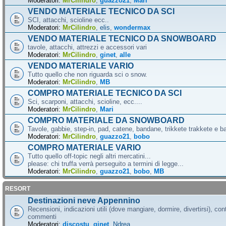
Moderatori:
MrCilindro
,
guazzo21
,
Mari
VENDO MATERIALE TECNICO DA SCI
SCI, attacchi, scioline ecc..
Moderatori:
MrCilindro
,
elis
,
wondermax
VENDO MATERIALE TECNICO DA SNOWBOARD
tavole, attacchi, attrezzi e accessori vari
Moderatori:
MrCilindro
,
ginet
,
alle
VENDO MATERIALE VARIO
Tutto quello che non riguarda sci o snow.
Moderatori:
MrCilindro
,
MB
COMPRO MATERIALE TECNICO DA SCI
Sci, scarponi, attacchi, scioline, ecc....
Moderatori:
MrCilindro
,
Mari
COMPRO MATERIALE DA SNOWBOARD
Tavole, gabbie, step-in, pad, catene, bandane, trikkete trakkete e bal
Moderatori:
MrCilindro
,
guazzo21
,
bobo
COMPRO MATERIALE VARIO
Tutto quello off-topic negli altri mercatini...
please: chi truffa verrà perseguito a termini di legge...
Moderatori:
MrCilindro
,
guazzo21
,
bobo
,
MB
RESORT
Destinazioni neve Appennino
Recensioni, indicazioni utili (dove mangiare, dormire, divertirsi), cont
commenti
Moderatori:
discostu
,
ginet
,
Ndrea