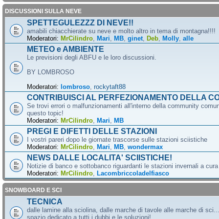
DISCUSSIONI SULLA NEVE
SPETTEGULEZZZ DI NEVE!!
amabili chiacchierate su neve e molto altro in tema di montagna!!!!
Moderatori:
MrCilindro
,
Mari
,
MB
,
ginet
,
Deb
,
Molly
,
alle
METEO e AMBIENTE
Le previsioni degli ABFU e le loro discussioni.
BY LOMBROSO
Moderatori:
lombroso
,
rockytaft88
CONTRIBUISCI AL PERFEZIONAMENTO DELLA C
Se trovi errori o malfunzionamenti all'interno della community comun
questo topic!
Moderatori:
MrCilindro
,
Mari
,
MB
PREGI E DIFETTI DELLE STAZIONI
I vostri pareri dopo le giornate trascorse sulle stazioni sciistiche
Moderatori:
MrCilindro
,
Mari
,
MB
,
wondermax
NEWS DALLE LOCALITA' SCIISTICHE!
Notizie di banco e sottobanco riguardanti le stazioni invernali a cur
Moderatori:
MrCilindro
,
Lacombriccoladelfiasco
SNOWBOARD E SCI
TECNICA
dalle lamine alla sciolina, dalle marche di tavole alle marche di sci.
spazio dedicato a tutti i dubbi e le soluzioni!