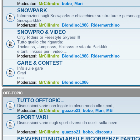
Moderatori:
MrCilindro
,
bobo
,
Mari
SNOWPARK
Informazioni sugli Snowparks e chiacchiere su strutture e personag
Snowparkkkk
Moderatori:
MrCilindro
,
Blondino1986
,
Ridermarchino
SNOWPRO & VIDEO
Only Riders or Freestyle Skyers!!!!
Tutto quello che riguarda:
Trickssss, Jumpssss, Railssss e vita da Parkkkk....
e tanti linksss per i video....
Moderatori:
MrCilindro
,
Blondino1986
,
Ridermarchino
GARE & CONTEST
Info sulle gare
Orari
ecc.
Moderatori:
MrCilindro
,
Blondino1986
OFF-TOPIC
TUTTO OFFTOPIC...
Discussioni varie non legate in alcun modo allo sport,
Moderatori:
MrCilindro
,
guazzo21
,
bobo
,
Mari
,
MB
SPORT VARI
Discussioni varie sugli sport diversi da quelli sulla neve
Moderatori:
MrCilindro
,
guazzo21
,
bobo
,
discostu
BENVENUTI NUOVI ABFU E RICORRENZE PARTIC