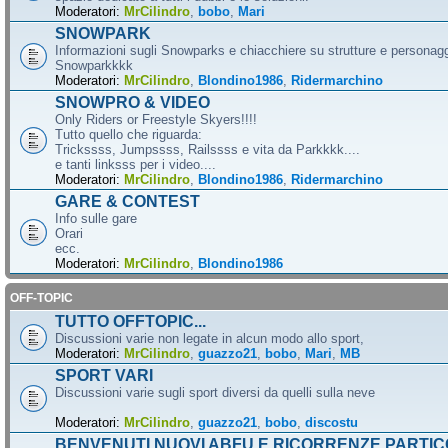
Moderatori:
MrCilindro
,
bobo
,
Mari
SNOWPARK
Informazioni sugli Snowparks e chiacchiere su strutture e personag
Snowparkkkk
Moderatori:
MrCilindro
,
Blondino1986
,
Ridermarchino
SNOWPRO & VIDEO
Only Riders or Freestyle Skyers!!!!
Tutto quello che riguarda:
Trickssss, Jumpssss, Railssss e vita da Parkkkk....
e tanti linksss per i video....
Moderatori:
MrCilindro
,
Blondino1986
,
Ridermarchino
GARE & CONTEST
Info sulle gare
Orari
ecc.
Moderatori:
MrCilindro
,
Blondino1986
OFF-TOPIC
TUTTO OFFTOPIC...
Discussioni varie non legate in alcun modo allo sport,
Moderatori:
MrCilindro
,
guazzo21
,
bobo
,
Mari
,
MB
SPORT VARI
Discussioni varie sugli sport diversi da quelli sulla neve
Moderatori:
MrCilindro
,
guazzo21
,
bobo
,
discostu
BENVENUTI NUOVI ABFU E RICORRENZE PARTIC