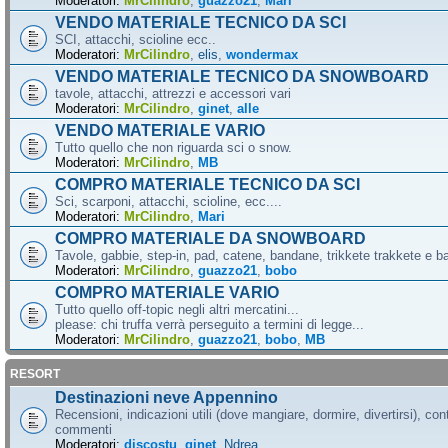
Moderatori:
MrCilindro
,
guazzo21
,
Mari
VENDO MATERIALE TECNICO DA SCI
SCI, attacchi, scioline ecc..
Moderatori:
MrCilindro
,
elis
,
wondermax
VENDO MATERIALE TECNICO DA SNOWBOARD
tavole, attacchi, attrezzi e accessori vari
Moderatori:
MrCilindro
,
ginet
,
alle
VENDO MATERIALE VARIO
Tutto quello che non riguarda sci o snow.
Moderatori:
MrCilindro
,
MB
COMPRO MATERIALE TECNICO DA SCI
Sci, scarponi, attacchi, scioline, ecc....
Moderatori:
MrCilindro
,
Mari
COMPRO MATERIALE DA SNOWBOARD
Tavole, gabbie, step-in, pad, catene, bandane, trikkete trakkete e bal
Moderatori:
MrCilindro
,
guazzo21
,
bobo
COMPRO MATERIALE VARIO
Tutto quello off-topic negli altri mercatini...
please: chi truffa verrà perseguito a termini di legge...
Moderatori:
MrCilindro
,
guazzo21
,
bobo
,
MB
RESORT
Destinazioni neve Appennino
Recensioni, indicazioni utili (dove mangiare, dormire, divertirsi), cont
commenti
Moderatori:
discostu
,
ginet
,
Ndrea