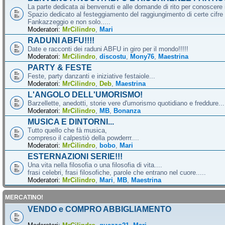
La parte dedicata ai benvenuti e alle domande di rito per conoscere 
Spazio dedicato al festeggiamento del raggiungimento di certe cifre 
Fankazzeggio e non solo.....
Moderatori:
MrCilindro
,
Mari
RADUNI ABFU!!!!
Date e racconti dei raduni ABFU in giro per il mondo!!!!!
Moderatori:
MrCilindro
,
discostu
,
Mony76
,
Maestrina
PARTY & FESTE
Feste, party danzanti e iniziative festaiole...
Moderatori:
MrCilindro
,
Deb
,
Maestrina
L'ANGOLO DELL'UMORISMO!
Barzellette, anedotti, storie vere d'umorismo quotidiano e freddure...
Moderatori:
MrCilindro
,
MB
,
Bonanza
MUSICA E DINTORNI...
Tutto quello che fà musica,
compreso il calpestiò della powderrr....
Moderatori:
MrCilindro
,
bobo
,
Mari
ESTERNAZIONI SERIE!!!
Una vita nella filosofia o una filosofia di vita....
frasi celebri, frasi filosofiche, parole che entrano nel cuore.....
Moderatori:
MrCilindro
,
Mari
,
MB
,
Maestrina
MERCATINO!
VENDO e COMPRO ABBIGLIAMENTO