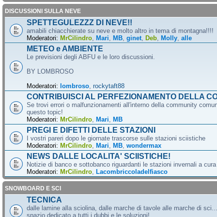
DISCUSSIONI SULLA NEVE
SPETTEGULEZZZ DI NEVE!!
amabili chiacchierate su neve e molto altro in tema di montagna!!!!
Moderatori:
MrCilindro
,
Mari
,
MB
,
ginet
,
Deb
,
Molly
,
alle
METEO e AMBIENTE
Le previsioni degli ABFU e le loro discussioni.
BY LOMBROSO
Moderatori:
lombroso
,
rockytaft88
CONTRIBUISCI AL PERFEZIONAMENTO DELLA C
Se trovi errori o malfunzionamenti all'interno della community comun
questo topic!
Moderatori:
MrCilindro
,
Mari
,
MB
PREGI E DIFETTI DELLE STAZIONI
I vostri pareri dopo le giornate trascorse sulle stazioni sciistiche
Moderatori:
MrCilindro
,
Mari
,
MB
,
wondermax
NEWS DALLE LOCALITA' SCIISTICHE!
Notizie di banco e sottobanco riguardanti le stazioni invernali a cur
Moderatori:
MrCilindro
,
Lacombriccoladelfiasco
SNOWBOARD E SCI
TECNICA
dalle lamine alla sciolina, dalle marche di tavole alle marche di sci.
spazio dedicato a tutti i dubbi e le soluzioni!