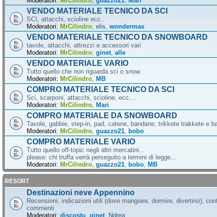
Moderatori:
MrCilindro
,
guazzo21
,
Mari
VENDO MATERIALE TECNICO DA SCI
SCI, attacchi, scioline ecc..
Moderatori:
MrCilindro
,
elis
,
wondermax
VENDO MATERIALE TECNICO DA SNOWBOARD
tavole, attacchi, attrezzi e accessori vari
Moderatori:
MrCilindro
,
ginet
,
alle
VENDO MATERIALE VARIO
Tutto quello che non riguarda sci o snow.
Moderatori:
MrCilindro
,
MB
COMPRO MATERIALE TECNICO DA SCI
Sci, scarponi, attacchi, scioline, ecc....
Moderatori:
MrCilindro
,
Mari
COMPRO MATERIALE DA SNOWBOARD
Tavole, gabbie, step-in, pad, catene, bandane, trikkete trakkete e bal
Moderatori:
MrCilindro
,
guazzo21
,
bobo
COMPRO MATERIALE VARIO
Tutto quello off-topic negli altri mercatini...
please: chi truffa verrà perseguito a termini di legge...
Moderatori:
MrCilindro
,
guazzo21
,
bobo
,
MB
RESORT
Destinazioni neve Appennino
Recensioni, indicazioni utili (dove mangiare, dormire, divertirsi), cont
commenti
Moderatori:
discostu
,
ginet
,
Ndrea