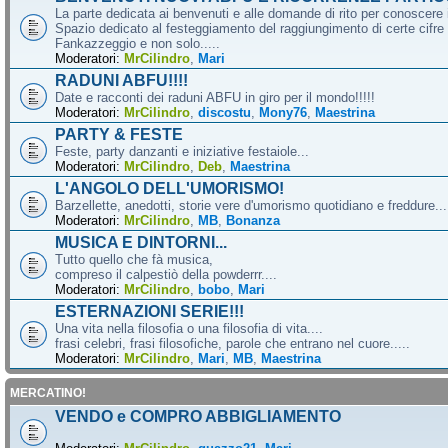
La parte dedicata ai benvenuti e alle domande di rito per conoscere 
Spazio dedicato al festeggiamento del raggiungimento di certe cifre 
Fankazzeggio e non solo.....
Moderatori:
MrCilindro
,
Mari
RADUNI ABFU!!!!
Date e racconti dei raduni ABFU in giro per il mondo!!!!!
Moderatori:
MrCilindro
,
discostu
,
Mony76
,
Maestrina
PARTY & FESTE
Feste, party danzanti e iniziative festaiole...
Moderatori:
MrCilindro
,
Deb
,
Maestrina
L'ANGOLO DELL'UMORISMO!
Barzellette, anedotti, storie vere d'umorismo quotidiano e freddure...
Moderatori:
MrCilindro
,
MB
,
Bonanza
MUSICA E DINTORNI...
Tutto quello che fà musica,
compreso il calpestiò della powderrr....
Moderatori:
MrCilindro
,
bobo
,
Mari
ESTERNAZIONI SERIE!!!
Una vita nella filosofia o una filosofia di vita....
frasi celebri, frasi filosofiche, parole che entrano nel cuore.....
Moderatori:
MrCilindro
,
Mari
,
MB
,
Maestrina
MERCATINO!
VENDO e COMPRO ABBIGLIAMENTO