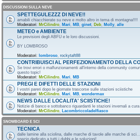
DISCUSSIONI SULLA NEVE
SPETTEGULEZZZ DI NEVE!!
amabili chiacchierate su neve e molto altro in tema di montagna!!!!
Moderatori:
MrCilindro
,
Mari
,
MB
,
ginet
,
Deb
,
Molly
,
alle
METEO e AMBIENTE
Le previsioni degli ABFU e le loro discussioni.
BY LOMBROSO
Moderatori:
lombroso
,
rockytaft88
CONTRIBUISCI AL PERFEZIONAMENTO DELLA C
Se trovi errori o malfunzionamenti all'interno della community comun
questo topic!
Moderatori:
MrCilindro
,
Mari
,
MB
PREGI E DIFETTI DELLE STAZIONI
I vostri pareri dopo le giornate trascorse sulle stazioni sciistiche
Moderatori:
MrCilindro
,
Mari
,
MB
,
wondermax
NEWS DALLE LOCALITA' SCIISTICHE!
Notizie di banco e sottobanco riguardanti le stazioni invernali a cur
Moderatori:
MrCilindro
,
Lacombriccoladelfiasco
SNOWBOARD E SCI
TECNICA
dalle lamine alla sciolina, dalle marche di tavole alle marche di sci.
spazio dedicato a tutti i dubbi e le soluzioni!