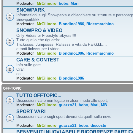
Moderatori:
MrCilindro
,
bobo
,
Mari
SNOWPARK
Informazioni sugli Snowparks e chiacchiere su strutture e personag
Snowparkkkk
Moderatori:
MrCilindro
,
Blondino1986
,
Ridermarchino
SNOWPRO & VIDEO
Only Riders or Freestyle Skyers!!!!
Tutto quello che riguarda:
Trickssss, Jumpssss, Railssss e vita da Parkkkk....
e tanti linksss per i video....
Moderatori:
MrCilindro
,
Blondino1986
,
Ridermarchino
GARE & CONTEST
Info sulle gare
Orari
ecc.
Moderatori:
MrCilindro
,
Blondino1986
OFF-TOPIC
TUTTO OFFTOPIC...
Discussioni varie non legate in alcun modo allo sport,
Moderatori:
MrCilindro
,
guazzo21
,
bobo
,
Mari
,
MB
SPORT VARI
Discussioni varie sugli sport diversi da quelli sulla neve
Moderatori:
MrCilindro
,
guazzo21
,
bobo
,
discostu
BENVENUTI NUOVI ABFU E RICORRENZE PARTIC