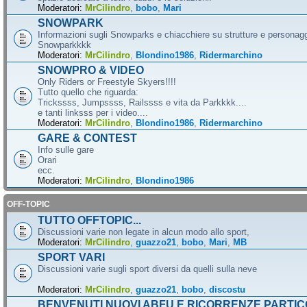
Moderatori:
MrCilindro
,
bobo
,
Mari
SNOWPARK
Informazioni sugli Snowparks e chiacchiere su strutture e personag
Snowparkkkk
Moderatori:
MrCilindro
,
Blondino1986
,
Ridermarchino
SNOWPRO & VIDEO
Only Riders or Freestyle Skyers!!!!
Tutto quello che riguarda:
Trickssss, Jumpssss, Railssss e vita da Parkkkk....
e tanti linksss per i video....
Moderatori:
MrCilindro
,
Blondino1986
,
Ridermarchino
GARE & CONTEST
Info sulle gare
Orari
ecc.
Moderatori:
MrCilindro
,
Blondino1986
OFF-TOPIC
TUTTO OFFTOPIC...
Discussioni varie non legate in alcun modo allo sport,
Moderatori:
MrCilindro
,
guazzo21
,
bobo
,
Mari
,
MB
SPORT VARI
Discussioni varie sugli sport diversi da quelli sulla neve
Moderatori:
MrCilindro
,
guazzo21
,
bobo
,
discostu
BENVENUTI NUOVI ABFU E RICORRENZE PARTIC