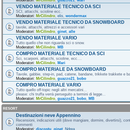
Moderatori:
MrCilindro
,
guazzo21
,
Mari
VENDO MATERIALE TECNICO DA SCI
SCI, attacchi, scioline ecc..
Moderatori:
MrCilindro
,
elis
,
wondermax
VENDO MATERIALE TECNICO DA SNOWBOARD
tavole, attacchi, attrezzi e accessori vari
Moderatori:
MrCilindro
,
ginet
,
alle
VENDO MATERIALE VARIO
Tutto quello che non riguarda sci o snow.
Moderatori:
MrCilindro
,
MB
COMPRO MATERIALE TECNICO DA SCI
Sci, scarponi, attacchi, scioline, ecc....
Moderatori:
MrCilindro
,
Mari
COMPRO MATERIALE DA SNOWBOARD
Tavole, gabbie, step-in, pad, catene, bandane, trikkete trakkete e bal
Moderatori:
MrCilindro
,
guazzo21
,
bobo
COMPRO MATERIALE VARIO
Tutto quello off-topic negli altri mercatini...
please: chi truffa verrà perseguito a termini di legge...
Moderatori:
MrCilindro
,
guazzo21
,
bobo
,
MB
RESORT
Destinazioni neve Appennino
Recensioni, indicazioni utili (dove mangiare, dormire, divertirsi), cont
commenti
Moderatori:
discostu
,
ginet
,
Ndrea