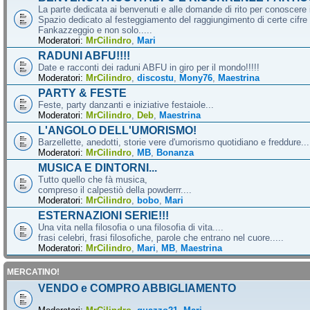
La parte dedicata ai benvenuti e alle domande di rito per conoscere 
Spazio dedicato al festeggiamento del raggiungimento di certe cifre 
Fankazzeggio e non solo.....
Moderatori:
MrCilindro
,
Mari
RADUNI ABFU!!!!
Date e racconti dei raduni ABFU in giro per il mondo!!!!!
Moderatori:
MrCilindro
,
discostu
,
Mony76
,
Maestrina
PARTY & FESTE
Feste, party danzanti e iniziative festaiole...
Moderatori:
MrCilindro
,
Deb
,
Maestrina
L'ANGOLO DELL'UMORISMO!
Barzellette, anedotti, storie vere d'umorismo quotidiano e freddure...
Moderatori:
MrCilindro
,
MB
,
Bonanza
MUSICA E DINTORNI...
Tutto quello che fà musica,
compreso il calpestiò della powderrr....
Moderatori:
MrCilindro
,
bobo
,
Mari
ESTERNAZIONI SERIE!!!
Una vita nella filosofia o una filosofia di vita....
frasi celebri, frasi filosofiche, parole che entrano nel cuore.....
Moderatori:
MrCilindro
,
Mari
,
MB
,
Maestrina
MERCATINO!
VENDO e COMPRO ABBIGLIAMENTO