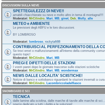
DISCUSSIONI SULLA NEVE
SPETTEGULEZZZ DI NEVE!!
amabili chiacchierate su neve e molto altro in tema di montagna!!!!
Moderatori:
MrCilindro
,
Mari
,
MB
,
ginet
,
Deb
,
Molly
,
alle
METEO e AMBIENTE
Le previsioni degli ABFU e le loro discussioni.
BY LOMBROSO
Moderatori:
lombroso
,
rockytaft88
CONTRIBUISCI AL PERFEZIONAMENTO DELLA C
Se trovi errori o malfunzionamenti all'interno della community comun
questo topic!
Moderatori:
MrCilindro
,
Mari
,
MB
PREGI E DIFETTI DELLE STAZIONI
I vostri pareri dopo le giornate trascorse sulle stazioni sciistiche
Moderatori:
MrCilindro
,
Mari
,
MB
,
wondermax
NEWS DALLE LOCALITA' SCIISTICHE!
Notizie di banco e sottobanco riguardanti le stazioni invernali a cur
Moderatori:
MrCilindro
,
Lacombriccoladelfiasco
SNOWBOARD E SCI
TECNICA
dalle lamine alla sciolina, dalle marche di tavole alle marche di sci.
spazio dedicato a tutti i dubbi e le soluzioni!