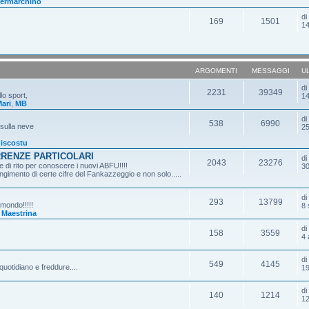
ermarchino
d
169
1501
14
ARGOMENTI
MESSAGGI
U
d
2231
39349
lo sport,
14
ari
,
MB
d
538
6990
 sulla neve
25
iscostu
RRENZE PARTICOLARI
d
2043
23276
 di rito per conoscere i nuovi ABFU!!!!
30
gimento di certe cifre del Fankazzeggio e non solo.....
d
293
13799
 mondo!!!!!
8 
,
Maestrina
d
158
3559
4 
d
549
4145
quotidiano e freddure....
19
d
140
1214
12