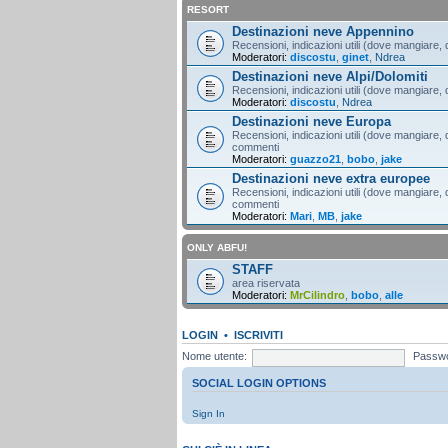
RESORT
Destinazioni neve Appennino
Recensioni, indicazioni utili (dove mangiare, d
Moderatori:
discostu
,
ginet
,
Ndrea
Destinazioni neve Alpi/Dolomiti
Recensioni, indicazioni utili (dove mangiare, d
Moderatori:
discostu
,
Ndrea
Destinazioni neve Europa
Recensioni, indicazioni utili (dove mangiare, d
commenti
Moderatori:
guazzo21
,
bobo
,
jake
Destinazioni neve extra europee
Recensioni, indicazioni utili (dove mangiare, d
commenti
Moderatori:
Mari
,
MB
,
jake
ONLY ABFU!
STAFF
area riservata
Moderatori:
MrCilindro
,
bobo
,
alle
LOGIN
•
ISCRIVITI
Nome utente:
Passwo
SOCIAL LOGIN OPTIONS
Sign In