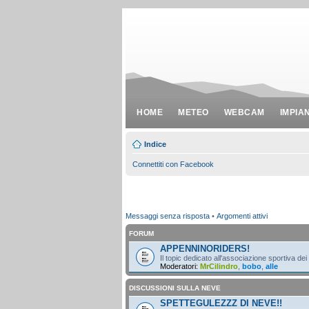
HOME
METEO
WEBCAM
IMPIA
Indice
Connettiti con Facebook
Messaggi senza risposta
•
Argomenti attivi
FORUM
APPENNINORIDERS!
Il topic dedicato all'associazione sportiva dei
Moderatori:
MrCilindro
,
bobo
,
alle
DISCUSSIONI SULLA NEVE
SPETTEGULEZZZ DI NEVE!!