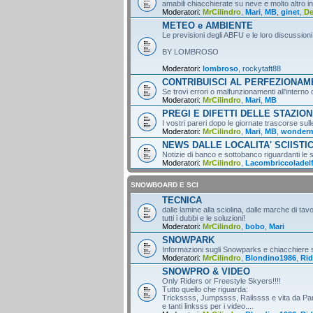
amabili chiacchierate su neve e molto altro i
Moderatori:
MrCilindro
,
Mari
,
MB
,
ginet
,
D
METEO e AMBIENTE
Le previsioni degli ABFU e le loro discussioni
BY LOMBROSO
Moderatori:
lombroso
,
rockytaft88
CONTRIBUISCI AL PERFEZIONA
Se trovi errori o malfunzionamenti all'intern
Moderatori:
MrCilindro
,
Mari
,
MB
PREGI E DIFETTI DELLE STAZION
I vostri pareri dopo le giornate trascorse sull
Moderatori:
MrCilindro
,
Mari
,
MB
,
wonder
NEWS DALLE LOCALITA' SCIISTI
Notizie di banco e sottobanco riguardanti le s
Moderatori:
MrCilindro
,
Lacombriccoladel
SNOWBOARD E SCI
TECNICA
dalle lamine alla sciolina, dalle marche di tav
tutti i dubbi e le soluzioni!
Moderatori:
MrCilindro
,
bobo
,
Mari
SNOWPARK
Informazioni sugli Snowparks e chiacchiere
Moderatori:
MrCilindro
,
Blondino1986
,
Rid
SNOWPRO & VIDEO
Only Riders or Freestyle Skyers!!!!
Tutto quello che riguarda:
Trickssss, Jumpssss, Railssss e vita da Par
e tanti linksss per i video....