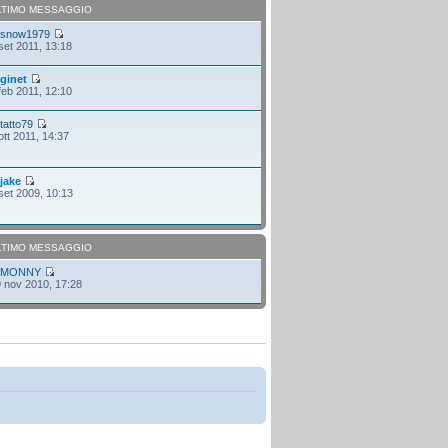
LTIMO MESSAGGIO
i
snow1979
set 2011, 13:18
i
ginet
feb 2011, 12:10
i
tatto79
ott 2011, 14:37
i
jake
set 2009, 10:13
LTIMO MESSAGGIO
i
MONNY
 nov 2010, 17:28