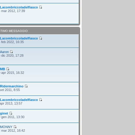
i
Lacombriccoladelfiasco
 mar 2012, 17:39
LTIMO MESSAGGIO
i
Lacombriccoladelfiasco
 feb 2022, 16:35
i
Aaron
 dic 2020, 17:28
i
MB
 apr 2015, 16:32
i
Ridermarchino
set 2011, 8:55
i
Lacombriccoladelfiasco
apr 2013, 13:57
i
ginet
 gen 2011, 13:30
i
MONNY
 mar 2012, 16:42