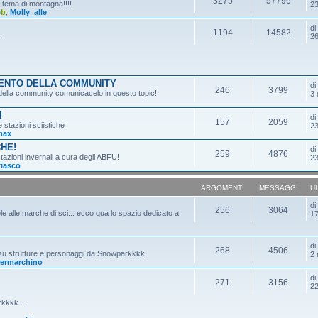
3275
57796
n tema di montagna!!!!
23
eb
,
Molly
,
alle
d
1194
14582
.
26
MENTO DELLA COMMUNITY
d
246
3799
o della community comunicacelo in questo topic!
3 
I
d
157
2059
e stazioni sciistiche
23
max
CHE!
d
259
4876
tazioni invernali a cura degli ABFU!
23
fiasco
ARGOMENTI
MESSAGGI
U
d
256
3064
ole alle marche di sci... ecco qua lo spazio dedicato a
17
d
268
4506
 su strutture e personaggi da Snowparkkkk
2 
ermarchino
d
271
3156
22
kkkk....