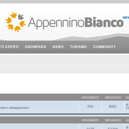
NTI APERTI
SNOWPARK
NEWS
TURISMO
COMMUNITY
ARGOMENTI
MESSAGGI
U
d
294
8081
 riders dell'appennino!
23
ARGOMENTI
MESSAGGI
U
d