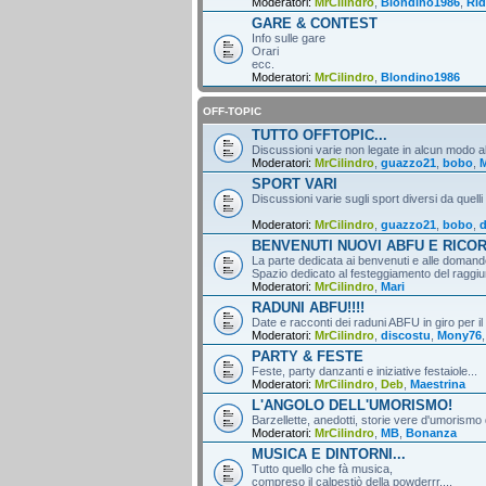
Moderatori:
MrCilindro
,
Blondino1986
,
Rid
GARE & CONTEST
Info sulle gare
Orari
ecc.
Moderatori:
MrCilindro
,
Blondino1986
OFF-TOPIC
TUTTO OFFTOPIC...
Discussioni varie non legate in alcun modo al
Moderatori:
MrCilindro
,
guazzo21
,
bobo
,
M
SPORT VARI
Discussioni varie sugli sport diversi da quelli
Moderatori:
MrCilindro
,
guazzo21
,
bobo
,
d
BENVENUTI NUOVI ABFU E RICO
La parte dedicata ai benvenuti e alle domande
Spazio dedicato al festeggiamento del raggiun
Moderatori:
MrCilindro
,
Mari
RADUNI ABFU!!!!
Date e racconti dei raduni ABFU in giro per il
Moderatori:
MrCilindro
,
discostu
,
Mony76
PARTY & FESTE
Feste, party danzanti e iniziative festaiole...
Moderatori:
MrCilindro
,
Deb
,
Maestrina
L'ANGOLO DELL'UMORISMO!
Barzellette, anedotti, storie vere d'umorismo 
Moderatori:
MrCilindro
,
MB
,
Bonanza
MUSICA E DINTORNI...
Tutto quello che fà musica,
compreso il calpestiò della powderrr....