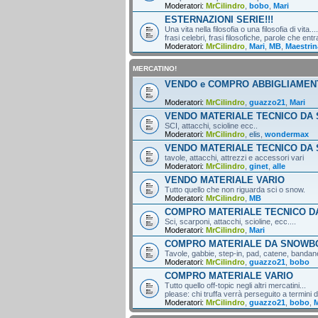
Moderatori:
MrCilindro
,
bobo
,
Mari
ESTERNAZIONI SERIE!!!
Una vita nella filosofia o una filosofia di vita....
frasi celebri, frasi filosofiche, parole che entr
Moderatori:
MrCilindro
,
Mari
,
MB
,
Maestrin
MERCATINO!
VENDO e COMPRO ABBIGLIAMEN
Moderatori:
MrCilindro
,
guazzo21
,
Mari
VENDO MATERIALE TECNICO DA 
SCI, attacchi, scioline ecc..
Moderatori:
MrCilindro
,
elis
,
wondermax
VENDO MATERIALE TECNICO DA
tavole, attacchi, attrezzi e accessori vari
Moderatori:
MrCilindro
,
ginet
,
alle
VENDO MATERIALE VARIO
Tutto quello che non riguarda sci o snow.
Moderatori:
MrCilindro
,
MB
COMPRO MATERIALE TECNICO DA
Sci, scarponi, attacchi, scioline, ecc....
Moderatori:
MrCilindro
,
Mari
COMPRO MATERIALE DA SNOWB
Tavole, gabbie, step-in, pad, catene, bandane,
Moderatori:
MrCilindro
,
guazzo21
,
bobo
COMPRO MATERIALE VARIO
Tutto quello off-topic negli altri mercatini...
please: chi truffa verrà perseguito a termini di
Moderatori:
MrCilindro
,
guazzo21
,
bobo
,