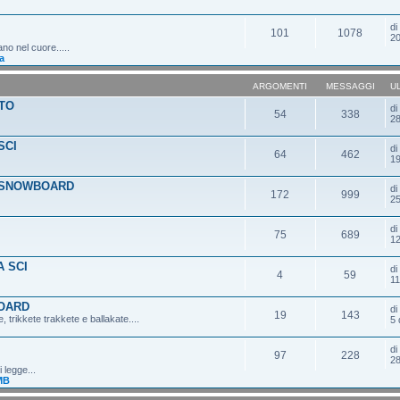
d
101
1078
20
ano nel cuore.....
a
ARGOMENTI
MESSAGGI
U
TO
d
54
338
28
SCI
d
64
462
19
 SNOWBOARD
d
172
999
25
d
75
689
12
 SCI
d
4
59
11
OARD
d
19
143
 trikkete trakkete e ballakate....
5 
d
97
228
28
 legge...
MB