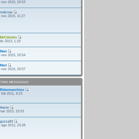
 nov 2015, 20:53
i
redcrow
 nov 2015, 11:27
i
MrCilindro
dic 2013, 1:19
i
Mari
 nov 2015, 20:54
i
Mari
 nov 2015, 20:57
LTIMO MESSAGGIO
i
Ridermarchino
 feb 2011, 9:23
i
Aaron
mar 2023, 15:53
i
guzza93
 ago 2012, 23:28