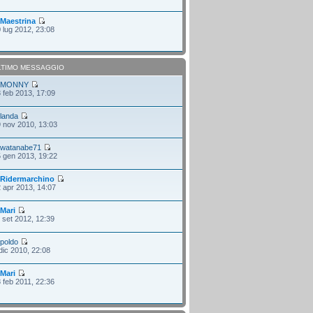
i
Maestrina
 lug 2012, 23:08
LTIMO MESSAGGIO
i
MONNY
 feb 2013, 17:09
i
landa
 nov 2010, 13:03
i
watanabe71
 gen 2013, 19:22
i
Ridermarchino
 apr 2013, 14:07
i
Mari
 set 2012, 12:39
i
poldo
dic 2010, 22:08
i
Mari
 feb 2011, 22:36