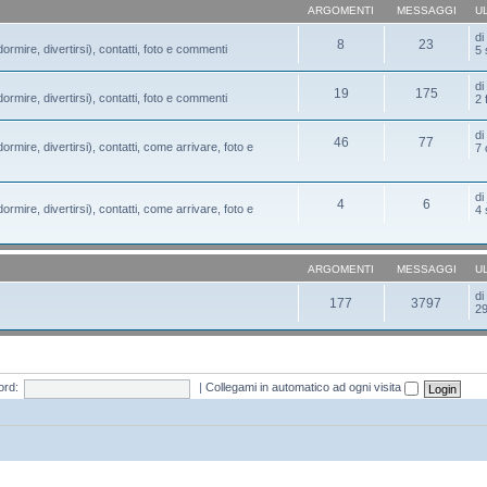
ARGOMENTI
MESSAGGI
U
d
8
23
ormire, divertirsi), contatti, foto e commenti
5 
d
19
175
ormire, divertirsi), contatti, foto e commenti
2 
d
46
77
ormire, divertirsi), contatti, come arrivare, foto e
7 
d
4
6
ormire, divertirsi), contatti, come arrivare, foto e
4 
ARGOMENTI
MESSAGGI
U
d
177
3797
29
rd:
|
Collegami in automatico ad ogni visita