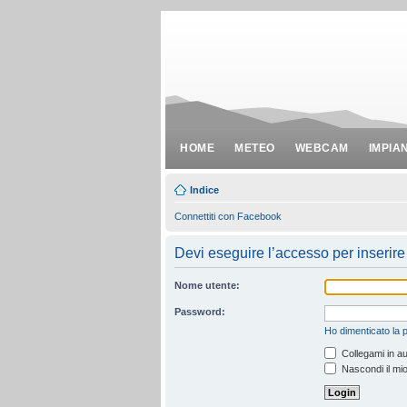
HOME
METEO
WEBCAM
IMPIA
Indice
Connettiti con Facebook
Devi eseguire l’accesso per inserir
Nome utente:
Password:
Ho dimenticato la
Collegami in au
Nascondi il mio