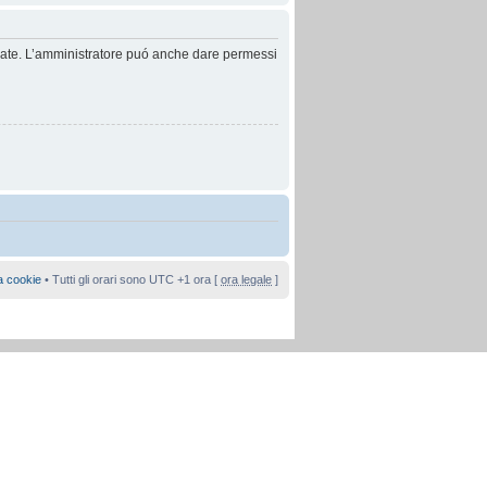
anzate. L’amministratore puó anche dare permessi
a cookie
• Tutti gli orari sono UTC +1 ora [
ora legale
]