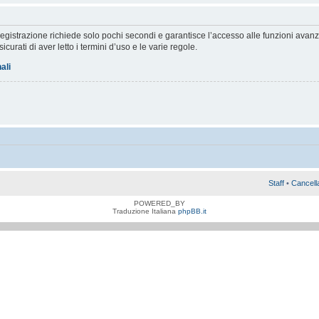
a registrazione richiede solo pochi secondi e garantisce l’accesso alle funzioni av
sicurati di aver letto i termini d’uso e le varie regole.
ali
Staff
•
Cancell
POWERED_BY
Traduzione Italiana
phpBB.it