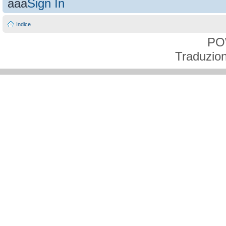
aaa
Sign In
Indice
PO
Traduzion