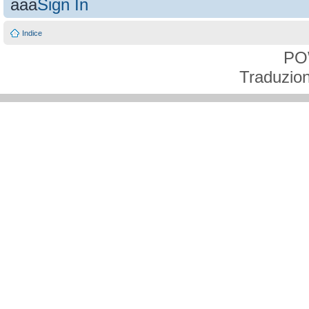
aaa
Sign In
Indice
PO
Traduzion