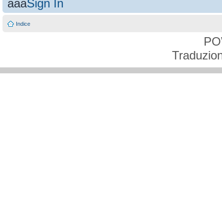
aaa
Sign In
Indice
PO
Traduzion