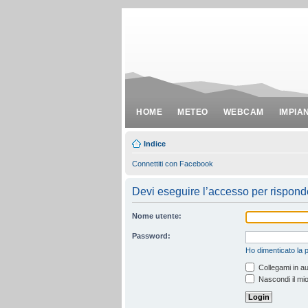
HOME
METEO
WEBCAM
IMPIA
Indice
Connettiti con Facebook
Devi eseguire l’accesso per rispond
Nome utente:
Password:
Ho dimenticato la
Collegami in au
Nascondi il mio