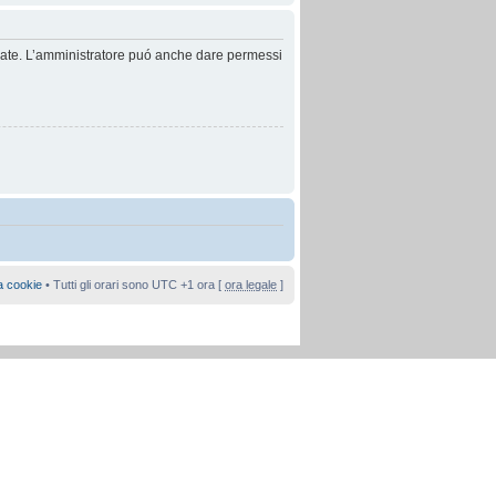
anzate. L’amministratore puó anche dare permessi
a cookie
• Tutti gli orari sono UTC +1 ora [
ora legale
]