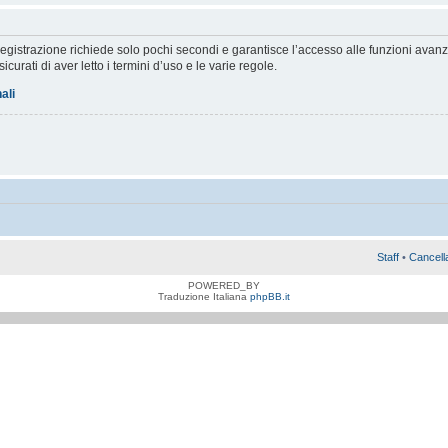
a registrazione richiede solo pochi secondi e garantisce l’accesso alle funzioni av
sicurati di aver letto i termini d’uso e le varie regole.
ali
Staff
•
Cancell
POWERED_BY
Traduzione Italiana
phpBB.it