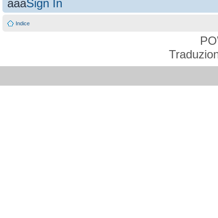
aaa
Sign In
Indice
PO
Traduzion