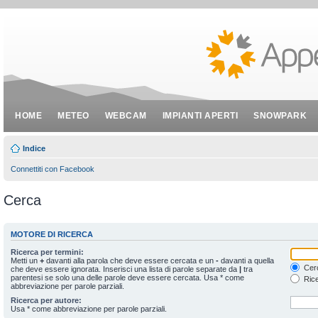
HOME
METEO
WEBCAM
IMPIANTI APERTI
SNOWPARK
Indice
Connettiti con Facebook
Cerca
MOTORE DI RICERCA
Ricerca per termini:
Metti un
+
davanti alla parola che deve essere cercata e un
-
davanti a quella
Cerc
che deve essere ignorata. Inserisci una lista di parole separate da
|
tra
parentesi se solo una delle parole deve essere cercata. Usa * come
Rice
abbreviazione per parole parziali.
Ricerca per autore:
Usa * come abbreviazione per parole parziali.