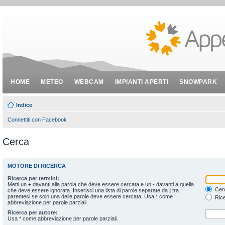
HOME
METEO
WEBCAM
IMPIANTI APERTI
SNOWPARK
Indice
Connettiti con Facebook
Cerca
MOTORE DI RICERCA
Ricerca per termini:
Metti un
+
davanti alla parola che deve essere cercata e un
-
davanti a quella
Cerc
che deve essere ignorata. Inserisci una lista di parole separate da
|
tra
parentesi se solo una delle parole deve essere cercata. Usa * come
Rice
abbreviazione per parole parziali.
Ricerca per autore:
Usa * come abbreviazione per parole parziali.