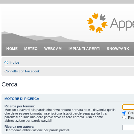
HOME
METEO
WEBCAM
IMPIANTI APERTI
SNOWPARK
Indice
Connettiti con Facebook
Cerca
MOTORE DI RICERCA
Ricerca per termini:
Metti un
+
davanti alla parola che deve essere cercata e un
-
davanti a quella
Cerc
che deve essere ignorata. Inserisci una lista di parole separate da
|
tra
parentesi se solo una delle parole deve essere cercata. Usa * come
Rice
abbreviazione per parole parziali.
Ricerca per autore:
Usa * come abbreviazione per parole parziali.