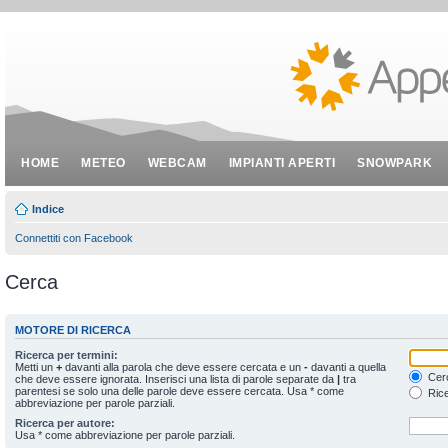
HOME
METEO
WEBCAM
IMPIANTI APERTI
SNOWPARK
Indice
Connettiti con Facebook
Cerca
MOTORE DI RICERCA
Ricerca per termini:
Metti un
+
davanti alla parola che deve essere cercata e un
-
davanti a quella
Cerc
che deve essere ignorata. Inserisci una lista di parole separate da
|
tra
parentesi se solo una delle parole deve essere cercata. Usa * come
Rice
abbreviazione per parole parziali.
Ricerca per autore:
Usa * come abbreviazione per parole parziali.