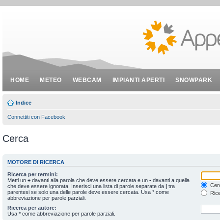
HOME
METEO
WEBCAM
IMPIANTI APERTI
SNOWPARK
Indice
Connettiti con Facebook
Cerca
MOTORE DI RICERCA
Ricerca per termini:
Metti un
+
davanti alla parola che deve essere cercata e un
-
davanti a quella
Cerc
che deve essere ignorata. Inserisci una lista di parole separate da
|
tra
parentesi se solo una delle parole deve essere cercata. Usa * come
Rice
abbreviazione per parole parziali.
Ricerca per autore:
Usa * come abbreviazione per parole parziali.