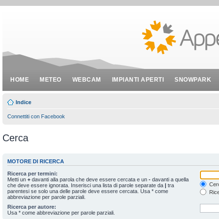
HOME
METEO
WEBCAM
IMPIANTI APERTI
SNOWPARK
Indice
Connettiti con Facebook
Cerca
MOTORE DI RICERCA
Ricerca per termini:
Metti un
+
davanti alla parola che deve essere cercata e un
-
davanti a quella
Cerc
che deve essere ignorata. Inserisci una lista di parole separate da
|
tra
parentesi se solo una delle parole deve essere cercata. Usa * come
Rice
abbreviazione per parole parziali.
Ricerca per autore:
Usa * come abbreviazione per parole parziali.