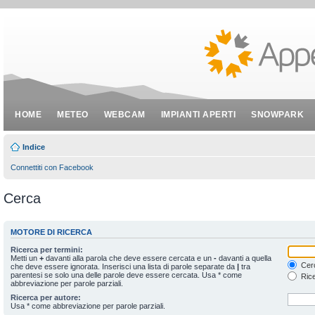
HOME
METEO
WEBCAM
IMPIANTI APERTI
SNOWPARK
Indice
Connettiti con Facebook
Cerca
MOTORE DI RICERCA
Ricerca per termini:
Metti un
+
davanti alla parola che deve essere cercata e un
-
davanti a quella
Cerc
che deve essere ignorata. Inserisci una lista di parole separate da
|
tra
parentesi se solo una delle parole deve essere cercata. Usa * come
Rice
abbreviazione per parole parziali.
Ricerca per autore:
Usa * come abbreviazione per parole parziali.