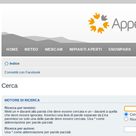
HOME
METEO
WEBCAM
IMPIANTI APERTI
SNOWPARK
Indice
Connettiti con Facebook
Cerca
MOTORE DI RICERCA
Ricerca per termini:
Metti un
+
davanti alla parola che deve essere cercata e un
-
davanti a quella
Cerc
che deve essere ignorata. Inserisci una lista di parole separate da
|
tra
parentesi se solo una delle parole deve essere cercata. Usa * come
Rice
abbreviazione per parole parziali.
Ricerca per autore:
Usa * come abbreviazione per parole parziali.