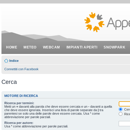
HOME
METEO
WEBCAM
IMPIANTI APERTI
SNOWPARK
Indice
Connettiti con Facebook
Cerca
MOTORE DI RICERCA
Ricerca per termini:
Metti un
+
davanti alla parola che deve essere cercata e un
-
davanti a quella
Cerc
che deve essere ignorata. Inserisci una lista di parole separate da
|
tra
parentesi se solo una delle parole deve essere cercata. Usa * come
Rice
abbreviazione per parole parziali.
Ricerca per autore:
Usa * come abbreviazione per parole parziali.