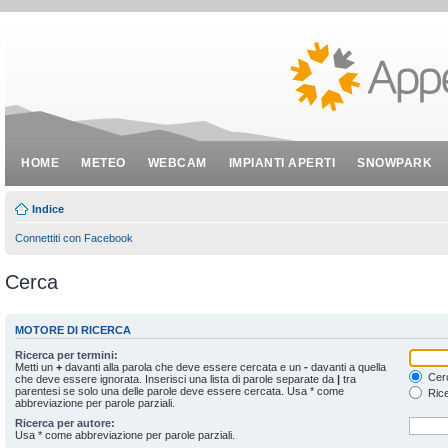
HOME
METEO
WEBCAM
IMPIANTI APERTI
SNOWPARK
Indice
Connettiti con Facebook
Cerca
MOTORE DI RICERCA
Ricerca per termini:
Metti un
+
davanti alla parola che deve essere cercata e un
-
davanti a quella
Cerc
che deve essere ignorata. Inserisci una lista di parole separate da
|
tra
parentesi se solo una delle parole deve essere cercata. Usa * come
Rice
abbreviazione per parole parziali.
Ricerca per autore:
Usa * come abbreviazione per parole parziali.