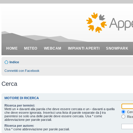
HOME
METEO
WEBCAM
IMPIANTI APERTI
SNOWPARK
Indice
Connettiti con Facebook
Cerca
MOTORE DI RICERCA
Ricerca per termini:
Metti un
+
davanti alla parola che deve essere cercata e un
-
davanti a quella
Cerc
che deve essere ignorata. Inserisci una lista di parole separate da
|
tra
parentesi se solo una delle parole deve essere cercata. Usa * come
Rice
abbreviazione per parole parziali.
Ricerca per autore:
Usa * come abbreviazione per parole parziali.