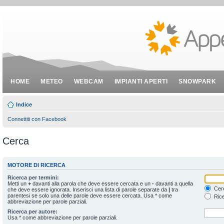
HOME
METEO
WEBCAM
IMPIANTI APERTI
SNOWPARK
Indice
Connettiti con Facebook
Cerca
MOTORE DI RICERCA
Ricerca per termini:
Metti un
+
davanti alla parola che deve essere cercata e un
-
davanti a quella
Cerc
che deve essere ignorata. Inserisci una lista di parole separate da
|
tra
parentesi se solo una delle parole deve essere cercata. Usa * come
Rice
abbreviazione per parole parziali.
Ricerca per autore:
Usa * come abbreviazione per parole parziali.