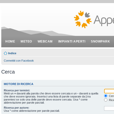
HOME
METEO
WEBCAM
IMPIANTI APERTI
SNOWPARK
Indice
Connettiti con Facebook
Cerca
MOTORE DI RICERCA
Ricerca per termini:
Metti un
+
davanti alla parola che deve essere cercata e un
-
davanti a quella
Cerc
che deve essere ignorata. Inserisci una lista di parole separate da
|
tra
parentesi se solo una delle parole deve essere cercata. Usa * come
Rice
abbreviazione per parole parziali.
Ricerca per autore:
Usa * come abbreviazione per parole parziali.