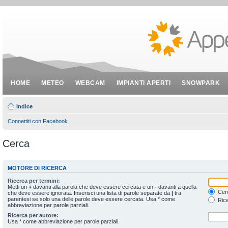
HOME
METEO
WEBCAM
IMPIANTI APERTI
SNOWPARK
Indice
Connettiti con Facebook
Cerca
MOTORE DI RICERCA
Ricerca per termini:
Metti un
+
davanti alla parola che deve essere cercata e un
-
davanti a quella
Cerc
che deve essere ignorata. Inserisci una lista di parole separate da
|
tra
parentesi se solo una delle parole deve essere cercata. Usa * come
Rice
abbreviazione per parole parziali.
Ricerca per autore:
Usa * come abbreviazione per parole parziali.