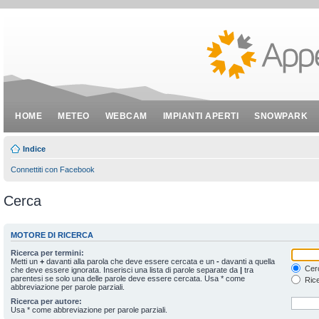
HOME
METEO
WEBCAM
IMPIANTI APERTI
SNOWPARK
Indice
Connettiti con Facebook
Cerca
MOTORE DI RICERCA
Ricerca per termini:
Metti un
+
davanti alla parola che deve essere cercata e un
-
davanti a quella
Cerc
che deve essere ignorata. Inserisci una lista di parole separate da
|
tra
parentesi se solo una delle parole deve essere cercata. Usa * come
Rice
abbreviazione per parole parziali.
Ricerca per autore:
Usa * come abbreviazione per parole parziali.