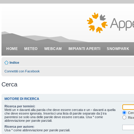
HOME
METEO
WEBCAM
IMPIANTI APERTI
SNOWPARK
Indice
Connettiti con Facebook
Cerca
MOTORE DI RICERCA
Ricerca per termini:
Metti un
+
davanti alla parola che deve essere cercata e un
-
davanti a quella
Cerc
che deve essere ignorata. Inserisci una lista di parole separate da
|
tra
parentesi se solo una delle parole deve essere cercata. Usa * come
Rice
abbreviazione per parole parziali.
Ricerca per autore:
Usa * come abbreviazione per parole parziali.