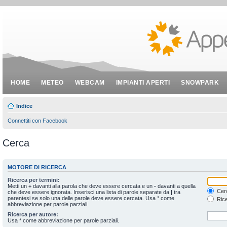
HOME
METEO
WEBCAM
IMPIANTI APERTI
SNOWPARK
Indice
Connettiti con Facebook
Cerca
MOTORE DI RICERCA
Ricerca per termini:
Metti un
+
davanti alla parola che deve essere cercata e un
-
davanti a quella
Cerc
che deve essere ignorata. Inserisci una lista di parole separate da
|
tra
parentesi se solo una delle parole deve essere cercata. Usa * come
Rice
abbreviazione per parole parziali.
Ricerca per autore:
Usa * come abbreviazione per parole parziali.