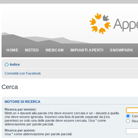
HOME
METEO
WEBCAM
IMPIANTI APERTI
SNOWPARK
Indice
Connettiti con Facebook
Cerca
MOTORE DI RICERCA
Ricerca per termini:
Metti un
+
davanti alla parola che deve essere cercata e un
-
davanti a quella
Cerc
che deve essere ignorata. Inserisci una lista di parole separate da
|
tra
parentesi se solo una delle parole deve essere cercata. Usa * come
Rice
abbreviazione per parole parziali.
Ricerca per autore:
Usa * come abbreviazione per parole parziali.