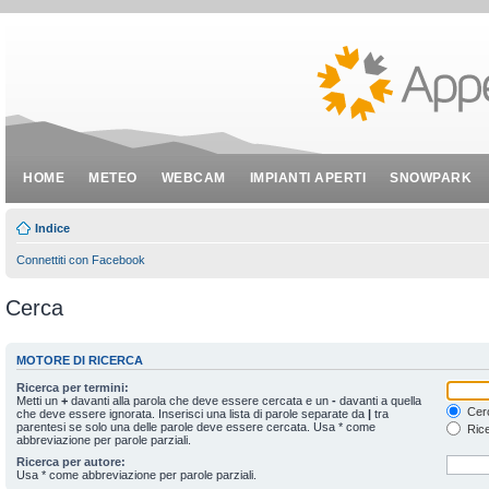
HOME
METEO
WEBCAM
IMPIANTI APERTI
SNOWPARK
Indice
Connettiti con Facebook
Cerca
MOTORE DI RICERCA
Ricerca per termini:
Metti un
+
davanti alla parola che deve essere cercata e un
-
davanti a quella
Cerc
che deve essere ignorata. Inserisci una lista di parole separate da
|
tra
parentesi se solo una delle parole deve essere cercata. Usa * come
Rice
abbreviazione per parole parziali.
Ricerca per autore:
Usa * come abbreviazione per parole parziali.