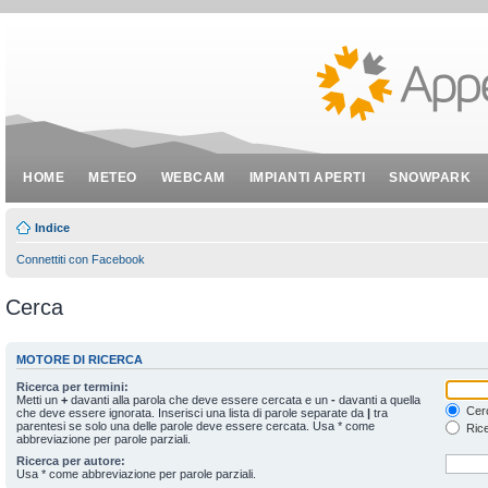
HOME
METEO
WEBCAM
IMPIANTI APERTI
SNOWPARK
Indice
Connettiti con Facebook
Cerca
MOTORE DI RICERCA
Ricerca per termini:
Metti un
+
davanti alla parola che deve essere cercata e un
-
davanti a quella
Cerc
che deve essere ignorata. Inserisci una lista di parole separate da
|
tra
parentesi se solo una delle parole deve essere cercata. Usa * come
Rice
abbreviazione per parole parziali.
Ricerca per autore:
Usa * come abbreviazione per parole parziali.