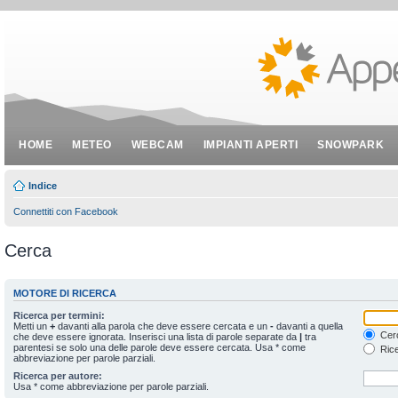
HOME
METEO
WEBCAM
IMPIANTI APERTI
SNOWPARK
Indice
Connettiti con Facebook
Cerca
MOTORE DI RICERCA
Ricerca per termini:
Metti un
+
davanti alla parola che deve essere cercata e un
-
davanti a quella
Cerc
che deve essere ignorata. Inserisci una lista di parole separate da
|
tra
parentesi se solo una delle parole deve essere cercata. Usa * come
Rice
abbreviazione per parole parziali.
Ricerca per autore:
Usa * come abbreviazione per parole parziali.