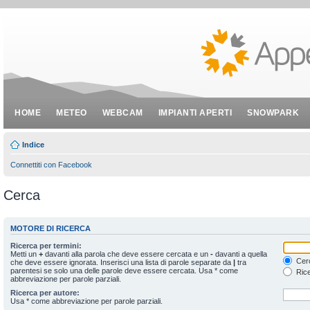
HOME
METEO
WEBCAM
IMPIANTI APERTI
SNOWPARK
Indice
Connettiti con Facebook
Cerca
MOTORE DI RICERCA
Ricerca per termini:
Metti un
+
davanti alla parola che deve essere cercata e un
-
davanti a quella
Cerc
che deve essere ignorata. Inserisci una lista di parole separate da
|
tra
parentesi se solo una delle parole deve essere cercata. Usa * come
Rice
abbreviazione per parole parziali.
Ricerca per autore:
Usa * come abbreviazione per parole parziali.