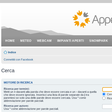
HOME
METEO
WEBCAM
IMPIANTI APERTI
SNOWPARK
Indice
Connettiti con Facebook
Cerca
MOTORE DI RICERCA
Ricerca per termini:
Metti un
+
davanti alla parola che deve essere cercata e un
-
davanti a quella
Cerc
che deve essere ignorata. Inserisci una lista di parole separate da
|
tra
parentesi se solo una delle parole deve essere cercata. Usa * come
Rice
abbreviazione per parole parziali.
Ricerca per autore:
Usa * come abbreviazione per parole parziali.